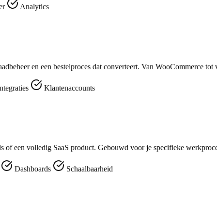
er
Analytics
aadbeheer en een bestelproces dat converteert. Van WooCommerce tot v
ntegraties
Klantenaccounts
ools of een volledig SaaS product. Gebouwd voor je specifieke werkproc
r
Dashboards
Schaalbaarheid