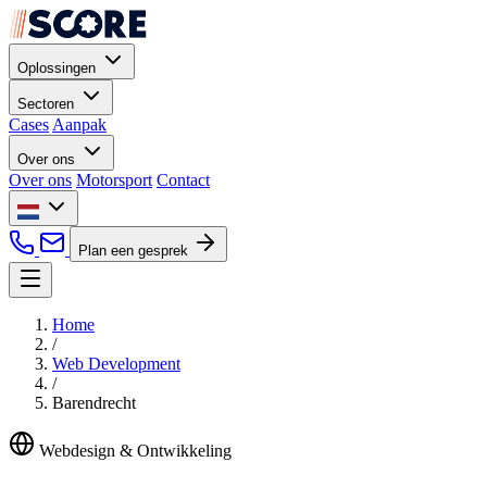
Oplossingen
Sectoren
Cases
Aanpak
Over ons
Over ons
Motorsport
Contact
Plan een gesprek
Home
/
Web Development
/
Barendrecht
Webdesign & Ontwikkeling