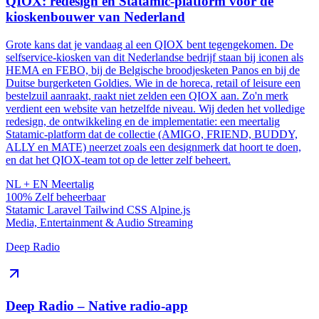
QIOX: redesign en Statamic-platform voor de
kioskenbouwer van Nederland
Grote kans dat je vandaag al een QIOX bent tegengekomen. De
selfservice-kiosken van dit Nederlandse bedrijf staan bij iconen als
HEMA en FEBO, bij de Belgische broodjesketen Panos en bij de
Duitse burgerketen Goldies. Wie in de horeca, retail of leisure een
bestelzuil aanraakt, raakt niet zelden een QIOX aan. Zo'n merk
verdient een website van hetzelfde niveau. Wij deden het volledige
redesign, de ontwikkeling en de implementatie: een meertalig
Statamic-platform dat de collectie (AMIGO, FRIEND, BUDDY,
ALLY en MATE) neerzet zoals een designmerk dat hoort te doen,
en dat het QIOX-team tot op de letter zelf beheert.
NL + EN
Meertalig
100%
Zelf beheerbaar
Statamic
Laravel
Tailwind CSS
Alpine.js
Media, Entertainment & Audio Streaming
Deep Radio
Deep Radio – Native radio-app