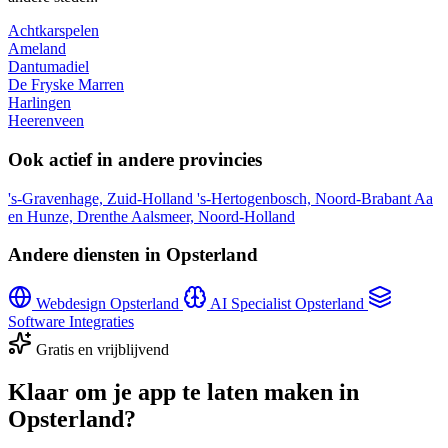
Achtkarspelen
Ameland
Dantumadiel
De Fryske Marren
Harlingen
Heerenveen
Ook actief in andere provincies
's-Gravenhage, Zuid-Holland
's-Hertogenbosch, Noord-Brabant
Aa
en Hunze, Drenthe
Aalsmeer, Noord-Holland
Andere diensten in Opsterland
Webdesign Opsterland
AI Specialist Opsterland
Software Integraties
Gratis en vrijblijvend
Klaar om je app te laten maken in
Opsterland?