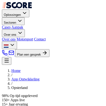
Oplossingen
Sectoren
Cases
Aanpak
Over ons
Over ons
Motorsport
Contact
Plan een gesprek
Home
/
App Ontwikkeling
/
Opsterland
98%
Op tijd opgeleverd
150+
Apps live
15+
Jaar ervaring