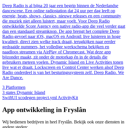
Deep Radio is al bijna 20 jaar een begrip binnen de Nederlandse
dancescene. Een online radiostation dat 24 uur per dag leeft op
energie, beats, shows, classics, nieuwe releases en een community
die muziek niet alleen luistert, maar voelt. Voor Deep Radio
ontwikkelde Score Agency een native radio-app die veel verder gaat
dan een standaard streamknop. De app brengt het complete Deep
Radio-gevoel naar iOS, macOS en Android: live luisteren in hoge
kwaliteit, direct zien welke track draait, terugkijken naar eerder
gedraaide nummers, het volledige weekschema bekijken en
naadloos streamen via AirPlay of Chromecast. Wat deze app
bijzonder maakt, zit onder de motorkap én in de details die
gebruikers meteen voelen. Dynamic Island en Live Activities tonen
live wat er draait. Lockscreen en Control Center werken alsof Deep
Radio onderdeel is van het besturingssysteem zelf. Deep Radio. We
Are Dance.
3
Platformen
3 states
Dynamic Island
SwiftUI
xcodegen
project.yml
ActivityKit
App ontwikkeling in Fryslân
Wij bedienen bedrijven in heel Fryslân. Bekijk ook onze diensten in
andere steden: