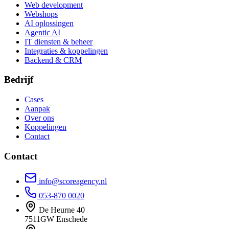
Web development
Webshops
AI oplossingen
Agentic AI
IT diensten & beheer
Integraties & koppelingen
Backend & CRM
Bedrijf
Cases
Aanpak
Over ons
Koppelingen
Contact
Contact
info@scoreagency.nl
053-870 0020
De Heurne 40
7511GW Enschede