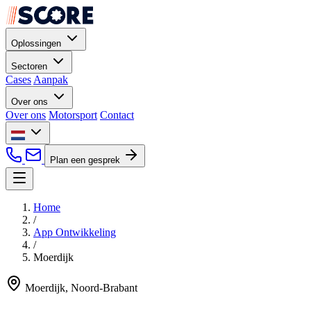
Oplossingen
Sectoren
Cases
Aanpak
Over ons
Over ons
Motorsport
Contact
Plan een gesprek
Home
/
App Ontwikkeling
/
Moerdijk
Moerdijk, Noord-Brabant