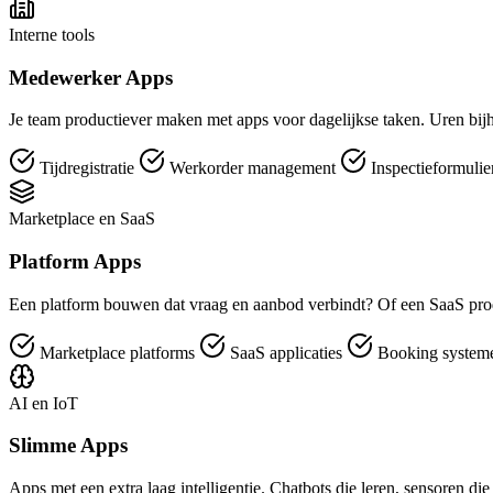
Interne tools
Medewerker Apps
Je team productiever maken met apps voor dagelijkse taken. Uren bijh
Tijdregistratie
Werkorder management
Inspectieformuli
Marketplace en SaaS
Platform Apps
Een platform bouwen dat vraag en aanbod verbindt? Of een SaaS pro
Marketplace platforms
SaaS applicaties
Booking syste
AI en IoT
Slimme Apps
Apps met een extra laag intelligentie. Chatbots die leren, sensoren di