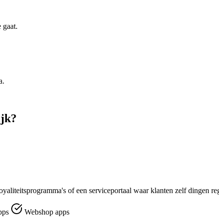
 gaat.
a.
ijk?
loyaliteitsprogramma's of een serviceportaal waar klanten zelf dingen re
pps
Webshop apps