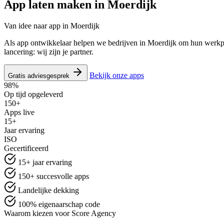
App laten maken in
Moerdijk
Van idee naar app in Moerdijk
Als app ontwikkelaar helpen we bedrijven in Moerdijk om hun werkpr
lancering: wij zijn je partner.
Bekijk onze apps
Gratis adviesgesprek
98%
Op tijd opgeleverd
150+
Apps live
15+
Jaar ervaring
ISO
Gecertificeerd
15+ jaar ervaring
150+ succesvolle apps
Landelijke dekking
100% eigenaarschap code
Waarom kiezen voor Score Agency