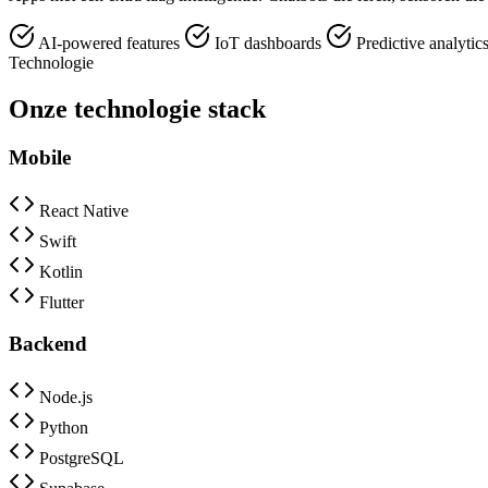
AI-powered features
IoT dashboards
Predictive analytic
Technologie
Onze technologie stack
Mobile
React Native
Swift
Kotlin
Flutter
Backend
Node.js
Python
PostgreSQL