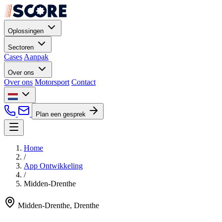
Oplossingen
Sectoren
Cases
Aanpak
Over ons
Over ons
Motorsport
Contact
Plan een gesprek
Home
/
App Ontwikkeling
/
Midden-Drenthe
Midden-Drenthe, Drenthe