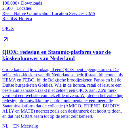
100.000+
Downloads
2.500+
Locaties
React Native
Gamification
Location Services
CMS
Retail & Horeca
QIOX
QIOX: redesign en Statamic-platform voor de
kioskenbouwer van Nederland
Grote kans dat je vandaag al een QIOX bent tegengekomen. De
selfservice-kiosken van dit Nederlandse bedrijf staan bij iconen als
HEMA en FEBO, bij de Belgische broodjesketen Panos en bij de
Duitse burgerketen Goldies. Wie in de horeca, retail of leisure een
bestelzuil aanraakt, raakt niet zelden een QIOX aan. Zo'n merk
verdient een website van hetzelfde niveau. Wij deden het volledige
redesign, de ontwikkeling en de implementatie: een meertalig
Statamic-platform dat de collectie (AMIGO, FRIEND, BUDDY,
ALLY en MATE) neerzet zoals een designmerk dat hoort te doen,
en dat het QIOX-team tot op de letter zelf beheert.
NL + EN
Meertalig