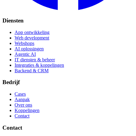
Diensten
App ontwikkeling
Web development
Webshops
AI oplossingen
Agentic AI
IT diensten & beheer
Integraties & koppelingen
Backend & CRM
Bedrijf
Cases
Aanpak
Over ons
Koppelingen
Contact
Contact