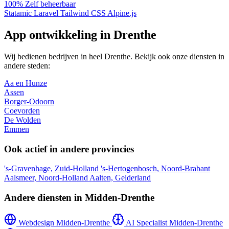
100%
Zelf beheerbaar
Statamic
Laravel
Tailwind CSS
Alpine.js
App ontwikkeling in Drenthe
Wij bedienen bedrijven in heel Drenthe. Bekijk ook onze diensten in
andere steden:
Aa en Hunze
Assen
Borger-Odoorn
Coevorden
De Wolden
Emmen
Ook actief in andere provincies
's-Gravenhage, Zuid-Holland
's-Hertogenbosch, Noord-Brabant
Aalsmeer, Noord-Holland
Aalten, Gelderland
Andere diensten in Midden-Drenthe
Webdesign Midden-Drenthe
AI Specialist Midden-Drenthe