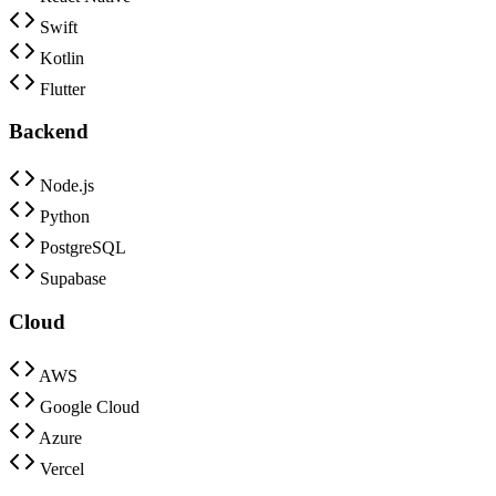
Swift
Kotlin
Flutter
Backend
Node.js
Python
PostgreSQL
Supabase
Cloud
AWS
Google Cloud
Azure
Vercel