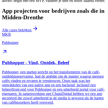
advies: begin met een MVP, valideer je idee en bouw daarna verder.
App projecten voor bedrijven zoals die in
Midden-Drenthe
Alle cases bekijken
MKB
Pubhopper
Pubhopper - Vind, Ontdek, Beleef
Pubhopper, een startup gericht op het transformeren van de café-
ontdekkingservaring, had de ambitie om de manier waarop mensen
cafés vinden en ervaren te vernieuwen. Onze taak was het
ontwikkelen van een native app en een backend, inclusief een
beheerfront-end voor Pubhopper en een uitgebreid portal voor café-
eigenaren. In samenwerking met ChainDigital hebben we een app
gecreëerd die zowel uitgebreid in de media is geweest als de harten
van cafébezoekers heeft veroverd.