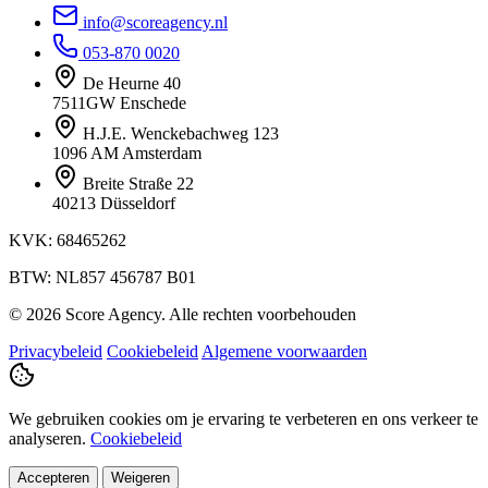
info@scoreagency.nl
053-870 0020
De Heurne 40
7511GW Enschede
H.J.E. Wenckebachweg 123
1096 AM Amsterdam
Breite Straße 22
40213 Düsseldorf
KVK: 68465262
BTW: NL857 456787 B01
© 2026 Score Agency. Alle rechten voorbehouden
Privacybeleid
Cookiebeleid
Algemene voorwaarden
We gebruiken cookies om je ervaring te verbeteren en ons verkeer te
analyseren.
Cookiebeleid
Accepteren
Weigeren