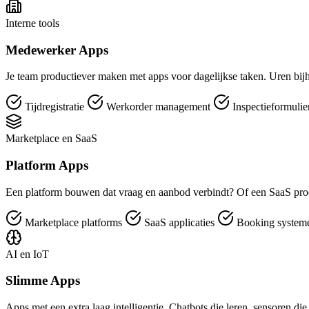
Interne tools
Medewerker Apps
Je team productiever maken met apps voor dagelijkse taken. Uren bijh
Tijdregistratie
Werkorder management
Inspectieformuli
Marketplace en SaaS
Platform Apps
Een platform bouwen dat vraag en aanbod verbindt? Of een SaaS pro
Marketplace platforms
SaaS applicaties
Booking syste
AI en IoT
Slimme Apps
Apps met een extra laag intelligentie. Chatbots die leren, sensoren di