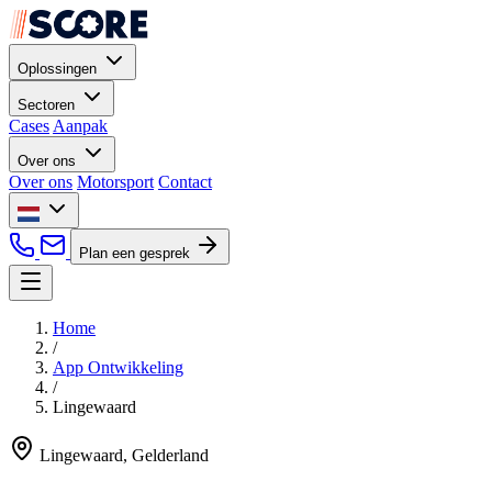
Oplossingen
Sectoren
Cases
Aanpak
Over ons
Over ons
Motorsport
Contact
Plan een gesprek
Home
/
App Ontwikkeling
/
Lingewaard
Lingewaard, Gelderland