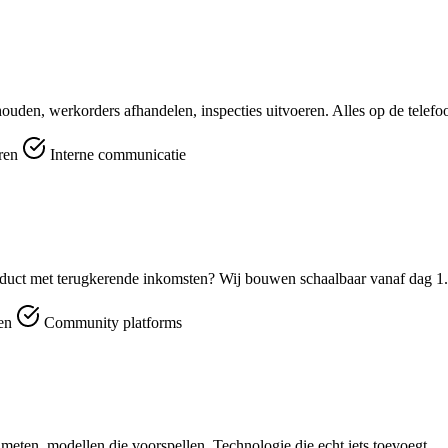
ouden, werkorders afhandelen, inspecties uitvoeren. Alles op de telefo
eren
Interne communicatie
duct met terugkerende inkomsten? Wij bouwen schaalbaar vanaf dag 1.
men
Community platforms
e meten, modellen die voorspellen. Technologie die echt iets toevoegt.