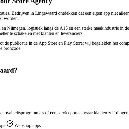
voor Score Agency
caties. Bedrijven in Lingewaard ontdekken dat een eigen app niet alleen
kt worden.
n en Nijmegen, logistiek langs de A15 en een sterke maakindustrie in
neller te schakelen met klanten en leveranciers.
tot de publicatie in de App Store en Play Store: wij begeleiden het comp
de broncode.
waard?
, loyaliteitsprogramma's of een serviceportaal waar klanten zelf dingen
pps
Webshop apps