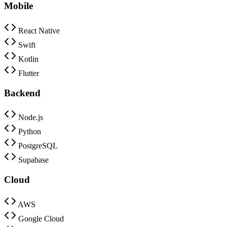
Mobile
React Native
Swift
Kotlin
Flutter
Backend
Node.js
Python
PostgreSQL
Supabase
Cloud
AWS
Google Cloud