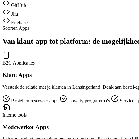
GitHub
Jira
Firebase
Soorten Apps
Van klant-app tot platform: de mogelijkhe
B2C Applicaties
Klant Apps
Versterk de relatie met je klanten in Lansingerland. Denk aan bestel-a
Bestel en reserveer apps
Loyalty programma's
Service a
Interne tools
Medewerker Apps
Je team productiever maken met apps voor dagelijkse taken. Uren bijh