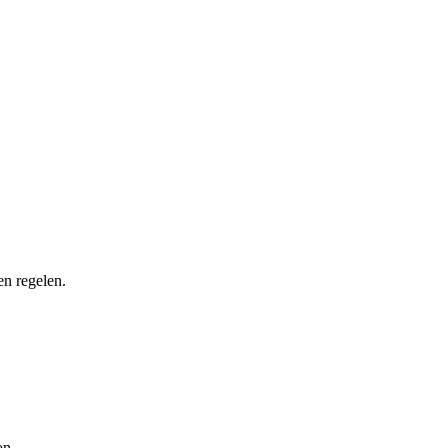
en regelen.
on.