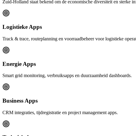
Zuid-Holland staat bekend om de economische diversiteit en sterke inf
Logistieke Apps
Track & trace, routeplanning en voorraadbeheer voor logistieke operat
Energie Apps
Smart grid monitoring, verbruiksapps en duurzaamheid dashboards.
Business Apps
CRM integraties, tijdregistratie en project management apps.