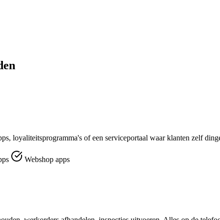
den
pps, loyaliteitsprogramma's of een serviceportaal waar klanten zelf ding
pps
Webshop apps
ouden, werkorders afhandelen, inspecties uitvoeren. Alles op de telefo