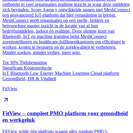
ontbreekt in veel organisaties realtime inzicht in waar deze middelen
zich bevinden. Score Agency ontwikkelde samen met MeshConnect
een geavanceerd IoT-platform dat hier verandering in brengt.
MeshConnect geeft organisaties op een snelle, heldere en
betrouwbare manier inzicht in de locatie van al hun
bedrijfsmiddelen, indoor én realtime. Door slimme inzet van
Bluetooth, IoT en machine learning helpt MeshConnect
zorginstellingen en healthcare-fulfilmentkantoren om efficiënter te
werken, kosten te besparen en de zorgkwaliteit te verbeteren.
Minder zoeken, minder verlies, meer grip.
Tot 30%
Tijdsbesparing
Significant
Kostenreductie
IoT
Bluetooth Low Energy
Machine Learning
Cloud platform
Gezondheid, HR & Vitaliteit
FitView
FitView – compleet PMO platform voor gezondheid
en werkgeluk
FitView wilde één platform waarin alles rondom PMO’s