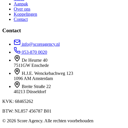
Aanpak
Over ons
Koppelingen
Contact
Contact
info@scoreagency.nl
053-870 0020
De Heurne 40
7511GW Enschede
H.J.E. Wenckebachweg 123
1096 AM Amsterdam
Breite Straße 22
40213 Düsseldorf
KVK: 68465262
BTW: NL857 456787 B01
© 2026 Score Agency. Alle rechten voorbehouden