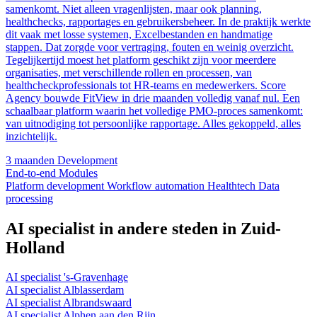
samenkomt. Niet alleen vragenlijsten, maar ook planning,
healthchecks, rapportages en gebruikersbeheer. In de praktijk werkte
dit vaak met losse systemen, Excelbestanden en handmatige
stappen. Dat zorgde voor vertraging, fouten en weinig overzicht.
Tegelijkertijd moest het platform geschikt zijn voor meerdere
organisaties, met verschillende rollen en processen, van
healthcheckprofessionals tot HR-teams en medewerkers. Score
Agency bouwde FitView in drie maanden volledig vanaf nul. Een
schaalbaar platform waarin het volledige PMO-proces samenkomt:
van uitnodiging tot persoonlijke rapportage. Alles gekoppeld, alles
inzichtelijk.
3 maanden
Development
End-to-end
Modules
Platform development
Workflow automation
Healthtech
Data
processing
AI specialist in andere steden in Zuid-
Holland
AI specialist 's-Gravenhage
AI specialist Alblasserdam
AI specialist Albrandswaard
AI specialist Alphen aan den Rijn