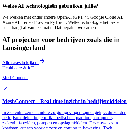
Welke AI technologieën gebruiken jullie?
We werken met onder andere OpenAI (GPT-4), Google Cloud AI,
Azure AI, TensorFlow en PyTorch. Welke technologie het beste
past, hangt af van je situatie. Dat bepalen we samen.
AI projecten voor bedrijven zoals die in
Lansingerland
Alle cases bekijken
Healthcare & IoT
MeshConnect
MeshConnect – Real-time inzicht in bedrijfsmiddelen
In ziekenhuizen en andere zorgomgevingen zijn dagelijks duizenden
bedrijfsmiddelen in gebruik: medische apparatuur, computers,
ziekenhuisbedden, pompen en opslagmiddelen. Deze assets zijn
kostbaar, kritisch voor de zorg en continu in beweging. Toch