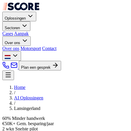
Oplossingen
Sectoren
Cases
Aanpak
Over ons
Over ons
Motorsport
Contact
Plan een gesprek
Home
/
AI Oplossingen
/
Lansingerland
60%
Minder handwerk
€50K+
Gem. besparing/jaar
2 wkn
Snelste pilot