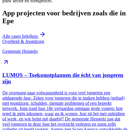
jouw sector en werkproces.
App projecten voor bedrijven zoals die in
Epe
Alle cases bekijken
Overheid & Jeugdzorg
Gemeente Hengelo
LUMOS – Toekomstplannen die écht van jongeren
zijn
De overgang naar volwassenheid is voor veel jongeren een
uitdagende fase. Zeker voor jongeren die te maken hebben (gehad)
met jeugdzorg, schulden, mentale problemen of een beperkt
netwerk. Juist rond hun 18e verjaardag ontstaan grote vragen: hoe
regel ik mijn inkomen, waar ga ik wonen, hoe zit het met opleiding
of werk, en wie helpt mij daarbij? De gemeente Hengelo zag dat
veel jongeren in deze fase het overzicht verloren en soms zelfs
volledig uit beeld raakten. Samen met Score Agency ontwikkelde de