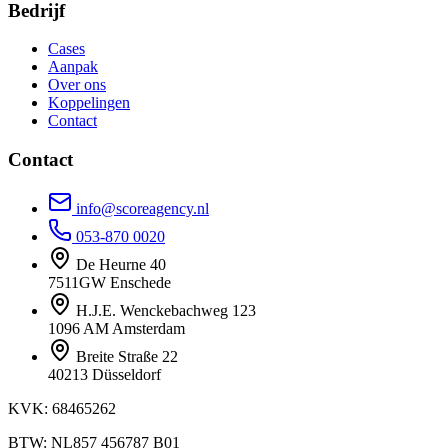
Bedrijf
Cases
Aanpak
Over ons
Koppelingen
Contact
Contact
info@scoreagency.nl
053-870 0020
De Heurne 40
7511GW Enschede
H.J.E. Wenckebachweg 123
1096 AM Amsterdam
Breite Straße 22
40213 Düsseldorf
KVK: 68465262
BTW: NL857 456787 B01