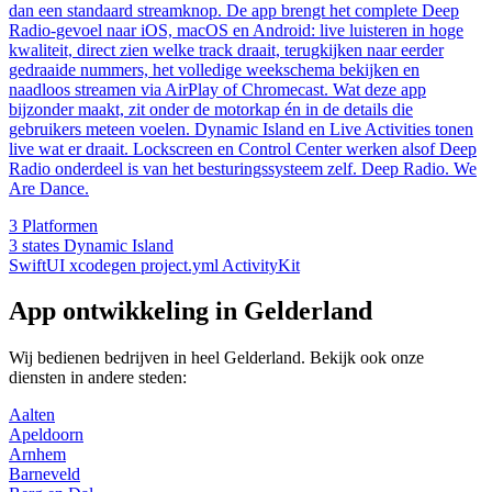
dan een standaard streamknop. De app brengt het complete Deep
Radio-gevoel naar iOS, macOS en Android: live luisteren in hoge
kwaliteit, direct zien welke track draait, terugkijken naar eerder
gedraaide nummers, het volledige weekschema bekijken en
naadloos streamen via AirPlay of Chromecast. Wat deze app
bijzonder maakt, zit onder de motorkap én in de details die
gebruikers meteen voelen. Dynamic Island en Live Activities tonen
live wat er draait. Lockscreen en Control Center werken alsof Deep
Radio onderdeel is van het besturingssysteem zelf. Deep Radio. We
Are Dance.
3
Platformen
3 states
Dynamic Island
SwiftUI
xcodegen
project.yml
ActivityKit
App ontwikkeling in Gelderland
Wij bedienen bedrijven in heel Gelderland. Bekijk ook onze
diensten in andere steden:
Aalten
Apeldoorn
Arnhem
Barneveld