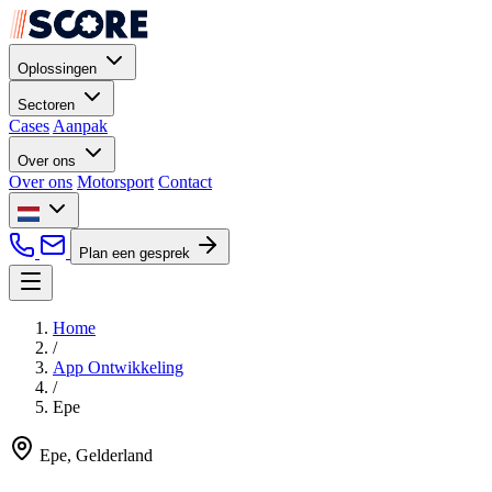
Oplossingen
Sectoren
Cases
Aanpak
Over ons
Over ons
Motorsport
Contact
Plan een gesprek
Home
/
App Ontwikkeling
/
Epe
Epe, Gelderland