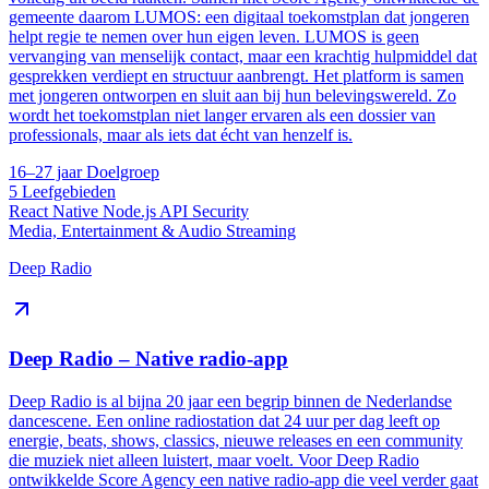
gemeente daarom LUMOS: een digitaal toekomstplan dat jongeren
helpt regie te nemen over hun eigen leven. LUMOS is geen
vervanging van menselijk contact, maar een krachtig hulpmiddel dat
gesprekken verdiept en structuur aanbrengt. Het platform is samen
met jongeren ontworpen en sluit aan bij hun belevingswereld. Zo
wordt het toekomstplan niet langer ervaren als een dossier van
professionals, maar als iets dat écht van henzelf is.
16–27 jaar
Doelgroep
5
Leefgebieden
React Native
Node.js
API
Security
Media, Entertainment & Audio Streaming
Deep Radio
Deep Radio – Native radio-app
Deep Radio is al bijna 20 jaar een begrip binnen de Nederlandse
dancescene. Een online radiostation dat 24 uur per dag leeft op
energie, beats, shows, classics, nieuwe releases en een community
die muziek niet alleen luistert, maar voelt. Voor Deep Radio
ontwikkelde Score Agency een native radio-app die veel verder gaat