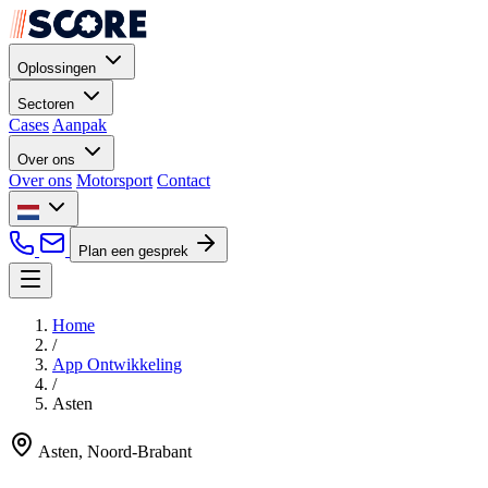
Oplossingen
Sectoren
Cases
Aanpak
Over ons
Over ons
Motorsport
Contact
Plan een gesprek
Home
/
App Ontwikkeling
/
Asten
Asten, Noord-Brabant