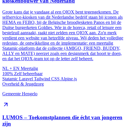
kioskenbouwer van Nederland
Grote kans dat je vandaag al een QIOX bent tegengekomen. De
selfservice-kiosken van dit Nederlandse bedrijf staan bij iconen als
HEMA en FEBO, bij de Belgische broodjesketen Panos en bij de
Duitse burgerketen Goldies. Wie in de horeca, retail of leisure een
bestelzuil aanraakt, raakt niet zelden een QIOX aan. Zo'n merk
verdient een website van hetzelfde niveau. Wij deden het volledige
redesign, de ontwikkeling en de implementatie: een meertalig
Statamic-platform dat de collectie (AMIGO, FRIEND, BUDDY,
ALLY en MATE) neerzet zoals een designmerk dat hoort te doen,
en dat het QIOX-team tot op de letter zelf beheert.
NL + EN
Meertalig
100%
Zelf beheerbaar
Statamic
Laravel
Tailwind CSS
Alpine.js
Overheid & Jeugdzorg
Gemeente Hengelo
LUMOS – Toekomstplannen die écht van jongeren
zijn