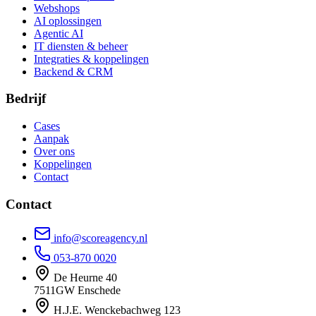
Webshops
AI oplossingen
Agentic AI
IT diensten & beheer
Integraties & koppelingen
Backend & CRM
Bedrijf
Cases
Aanpak
Over ons
Koppelingen
Contact
Contact
info@scoreagency.nl
053-870 0020
De Heurne 40
7511GW Enschede
H.J.E. Wenckebachweg 123