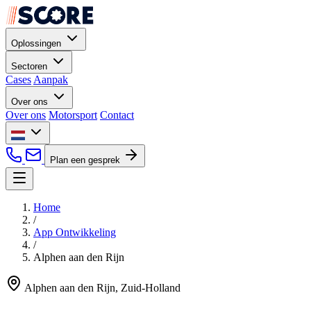
Oplossingen
Sectoren
Cases
Aanpak
Over ons
Over ons
Motorsport
Contact
Plan een gesprek
Home
/
App Ontwikkeling
/
Alphen aan den Rijn
Alphen aan den Rijn, Zuid-Holland