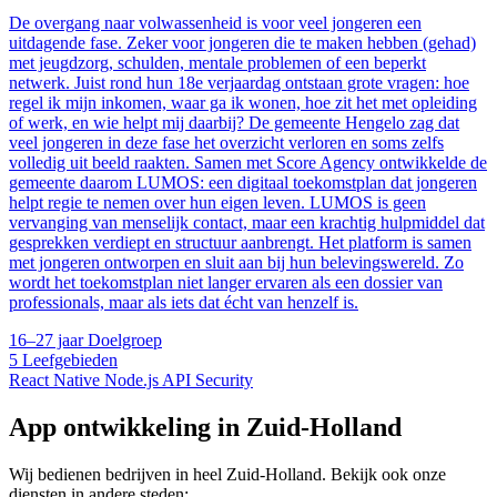
De overgang naar volwassenheid is voor veel jongeren een
uitdagende fase. Zeker voor jongeren die te maken hebben (gehad)
met jeugdzorg, schulden, mentale problemen of een beperkt
netwerk. Juist rond hun 18e verjaardag ontstaan grote vragen: hoe
regel ik mijn inkomen, waar ga ik wonen, hoe zit het met opleiding
of werk, en wie helpt mij daarbij? De gemeente Hengelo zag dat
veel jongeren in deze fase het overzicht verloren en soms zelfs
volledig uit beeld raakten. Samen met Score Agency ontwikkelde de
gemeente daarom LUMOS: een digitaal toekomstplan dat jongeren
helpt regie te nemen over hun eigen leven. LUMOS is geen
vervanging van menselijk contact, maar een krachtig hulpmiddel dat
gesprekken verdiept en structuur aanbrengt. Het platform is samen
met jongeren ontworpen en sluit aan bij hun belevingswereld. Zo
wordt het toekomstplan niet langer ervaren als een dossier van
professionals, maar als iets dat écht van henzelf is.
16–27 jaar
Doelgroep
5
Leefgebieden
React Native
Node.js
API
Security
App ontwikkeling in Zuid-Holland
Wij bedienen bedrijven in heel Zuid-Holland. Bekijk ook onze
diensten in andere steden: