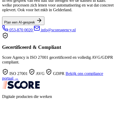
In een gesprek van een half uur brengen we de kansen in kaart:
welke processen zich lenen voor automatisering en wat dat concreet
oplevert. Ook voor het mkb in Gelderland.
Plan een AI-gesprek
053-870 0020
info@scoreagency.nl
Gecertificeerd & Compliant
Score Agency is ISO 27001 gecertificeerd en volledig AVG/GDPR
compliant.
ISO 27001
AVG
GDPR
Bekijk ons compliance
portaal →
Digitale producten die werken