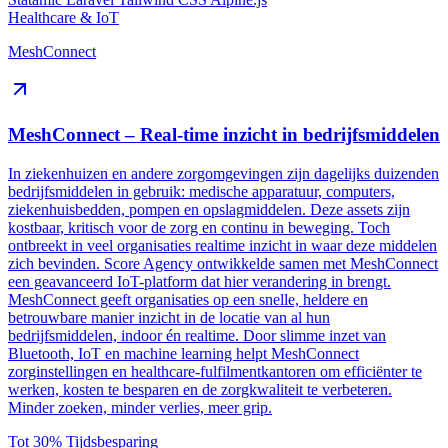
Healthcare & IoT
MeshConnect
MeshConnect – Real-time inzicht in bedrijfsmiddelen
In ziekenhuizen en andere zorgomgevingen zijn dagelijks duizenden
bedrijfsmiddelen in gebruik: medische apparatuur, computers,
ziekenhuisbedden, pompen en opslagmiddelen. Deze assets zijn
kostbaar, kritisch voor de zorg en continu in beweging. Toch
ontbreekt in veel organisaties realtime inzicht in waar deze middelen
zich bevinden. Score Agency ontwikkelde samen met MeshConnect
een geavanceerd IoT-platform dat hier verandering in brengt.
MeshConnect geeft organisaties op een snelle, heldere en
betrouwbare manier inzicht in de locatie van al hun
bedrijfsmiddelen, indoor én realtime. Door slimme inzet van
Bluetooth, IoT en machine learning helpt MeshConnect
zorginstellingen en healthcare-fulfilmentkantoren om efficiënter te
werken, kosten te besparen en de zorgkwaliteit te verbeteren.
Minder zoeken, minder verlies, meer grip.
Tot 30%
Tijdsbesparing