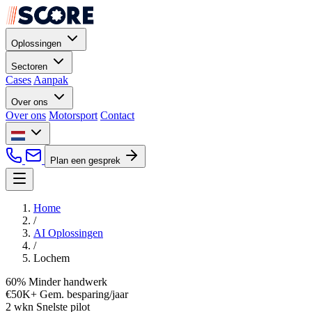
Oplossingen
Sectoren
Cases
Aanpak
Over ons
Over ons
Motorsport
Contact
Plan een gesprek
Home
/
AI Oplossingen
/
Lochem
60%
Minder handwerk
€50K+
Gem. besparing/jaar
2 wkn
Snelste pilot