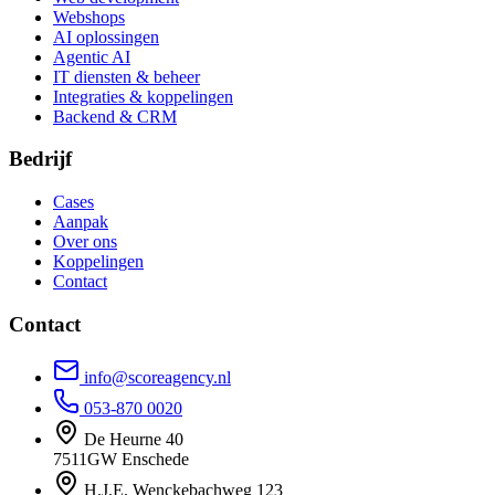
Webshops
AI oplossingen
Agentic AI
IT diensten & beheer
Integraties & koppelingen
Backend & CRM
Bedrijf
Cases
Aanpak
Over ons
Koppelingen
Contact
Contact
info@scoreagency.nl
053-870 0020
De Heurne 40
7511GW Enschede
H.J.E. Wenckebachweg 123