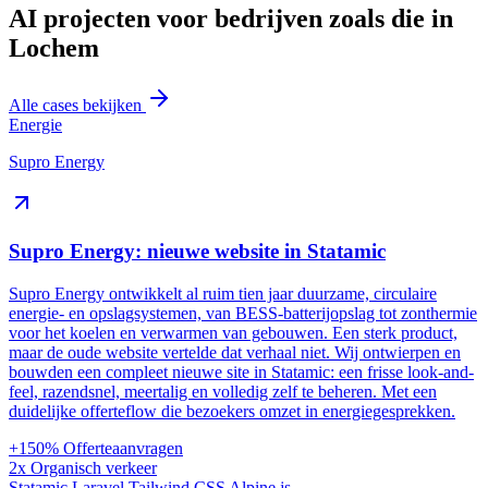
AI projecten voor bedrijven zoals die in
Lochem
Alle cases bekijken
Energie
Supro Energy
Supro Energy: nieuwe website in Statamic
Supro Energy ontwikkelt al ruim tien jaar duurzame, circulaire
energie- en opslagsystemen, van BESS-batterijopslag tot zonthermie
voor het koelen en verwarmen van gebouwen. Een sterk product,
maar de oude website vertelde dat verhaal niet. Wij ontwierpen en
bouwden een compleet nieuwe site in Statamic: een frisse look-and-
feel, razendsnel, meertalig en volledig zelf te beheren. Met een
duidelijke offerteflow die bezoekers omzet in energiegesprekken.
+150%
Offerteaanvragen
2x
Organisch verkeer
Statamic
Laravel
Tailwind CSS
Alpine.js