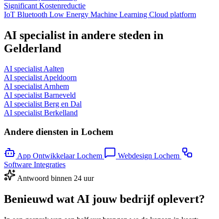
Significant
Kostenreductie
IoT
Bluetooth Low Energy
Machine Learning
Cloud platform
AI specialist in andere steden in
Gelderland
AI specialist Aalten
AI specialist Apeldoorn
AI specialist Arnhem
AI specialist Barneveld
AI specialist Berg en Dal
AI specialist Berkelland
Andere diensten in Lochem
App Ontwikkelaar Lochem
Webdesign Lochem
Software Integraties
Antwoord binnen 24 uur
Benieuwd wat AI jouw bedrijf oplevert?