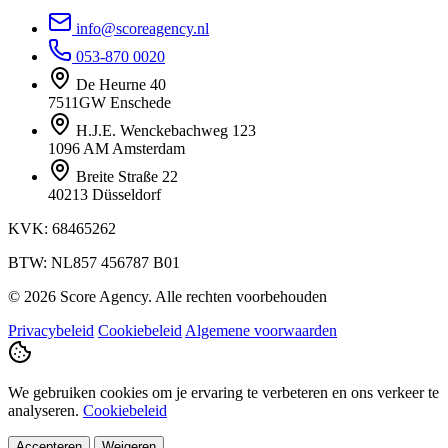
info@scoreagency.nl
053-870 0020
De Heurne 40
7511GW Enschede
H.J.E. Wenckebachweg 123
1096 AM Amsterdam
Breite Straße 22
40213 Düsseldorf
KVK: 68465262
BTW: NL857 456787 B01
© 2026 Score Agency. Alle rechten voorbehouden
Privacybeleid
Cookiebeleid
Algemene voorwaarden
We gebruiken cookies om je ervaring te verbeteren en ons verkeer te
analyseren.
Cookiebeleid
Accepteren
Weigeren