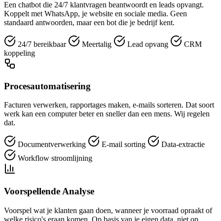
Een chatbot die 24/7 klantvragen beantwoordt en leads opvangt.
Koppelt met WhatsApp, je website en sociale media. Geen
standaard antwoorden, maar een bot die je bedrijf kent.
24/7 bereikbaar
Meertalig
Lead opvang
CRM
koppeling
Procesautomatisering
Facturen verwerken, rapportages maken, e-mails sorteren. Dat soort
werk kan een computer beter en sneller dan een mens. Wij regelen
dat.
Documentverwerking
E-mail sorting
Data-extractie
Workflow stroomlijning
Voorspellende Analyse
Voorspel wat je klanten gaan doen, wanneer je voorraad opraakt of
welke risico's eraan komen. Op basis van je eigen data, niet op