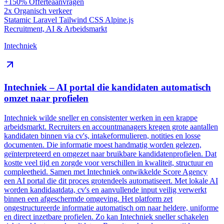
+150%
Offerteaanvragen
2x
Organisch verkeer
Statamic
Laravel
Tailwind CSS
Alpine.js
Recruitment, AI & Arbeidsmarkt
Intechniek
Intechniek – AI portal die kandidaten automatisch
omzet naar profielen
Intechniek wilde sneller en consistenter werken in een krappe
arbeidsmarkt. Recruiters en accountmanagers kregen grote aantallen
kandidaten binnen via cv's, intakeformulieren, notities en losse
documenten. Die informatie moest handmatig worden gelezen,
geïnterpreteerd en omgezet naar bruikbare kandidatenprofielen. Dat
kostte veel tijd en zorgde voor verschillen in kwaliteit, structuur en
compleetheid. Samen met Intechniek ontwikkelde Score Agency
een AI portal die dit proces grotendeels automatiseert. Met lokale AI
worden kandidaatdata, cv's en aanvullende input veilig verwerkt
binnen een afgeschermde omgeving. Het platform zet
ongestructureerde informatie automatisch om naar heldere, uniforme
en direct inzetbare profielen. Zo kan Intechniek sneller schakelen