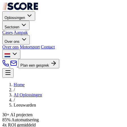
Oplossingen
Sectoren
Cases
Aanpak
Over ons
Over ons
Motorsport
Contact
Plan een gesprek
Home
/
AI Oplossingen
/
Leeuwarden
30+
AI projecten
85%
Automatisering
4x
ROI gemiddeld