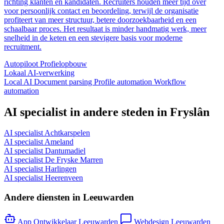
richting klanten en kandidaten. Recruiters houden meer tijd over
voor persoonlijk contact en beoordeling, terwijl de organisatie
profiteert van meer structuur, betere doorzoekbaarheid en een
schaalbaar proces. Het resultaat is minder handmatig werk, meer
snelheid in de keten en een stevigere basis voor moderne
recruitment.
Autopiloot
Profielopbouw
Lokaal
AI-verwerking
Local AI
Document parsing
Profile automation
Workflow
automation
AI specialist in andere steden in Fryslân
AI specialist Achtkarspelen
AI specialist Ameland
AI specialist Dantumadiel
AI specialist De Fryske Marren
AI specialist Harlingen
AI specialist Heerenveen
Andere diensten in Leeuwarden
App Ontwikkelaar Leeuwarden
Webdesign Leeuwarden