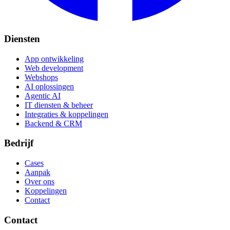
Diensten
App ontwikkeling
Web development
Webshops
AI oplossingen
Agentic AI
IT diensten & beheer
Integraties & koppelingen
Backend & CRM
Bedrijf
Cases
Aanpak
Over ons
Koppelingen
Contact
Contact