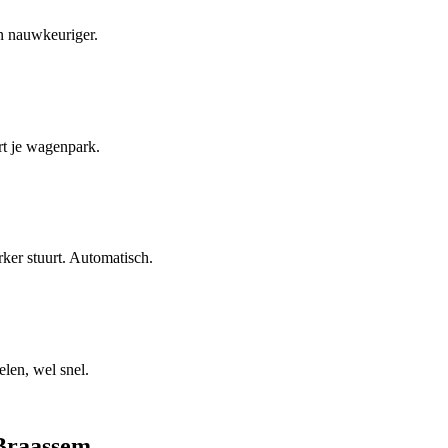
en nauwkeuriger.
rt je wagenpark.
ker stuurt. Automatisch.
len, wel snel.
 Braassem