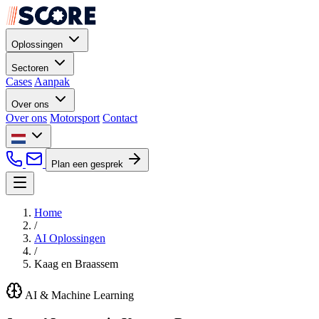
Oplossingen
Sectoren
Cases
Aanpak
Over ons
Over ons
Motorsport
Contact
Plan een gesprek
Home
/
AI Oplossingen
/
Kaag en Braassem
AI & Machine Learning