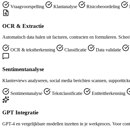
Vraagvoorspelling
Klantanalyse
Risicobeoordeling
OCR & Extractie
Automatisch data halen uit facturen, contracten en formulieren. Sch
OCR & tekstherkenning
Classificatie
Data validatie
Sentimentanalyse
Klantreviews analyseren, social media berichten scannen, supportticket
Sentimentanalyse
Tekstclassificatie
Entiteitherkenning
GPT Integratie
GPT-4 en vergelijkbare modellen inzetten in je werkproces. Voor conte