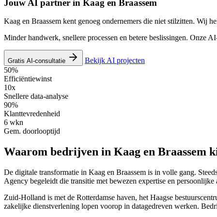
Jouw AI partner in
Kaag en Braassem
Kaag en Braassem kent genoeg ondernemers die niet stilzitten. Wij hel
Minder handwerk, snellere processen en betere beslissingen. Onze AI-
Bekijk AI projecten
Gratis AI-consultatie
50%
Efficiëntiewinst
10x
Snellere data-analyse
90%
Klanttevredenheid
6 wkn
Gem. doorlooptijd
Waarom bedrijven in Kaag en Braassem ki
De digitale transformatie in Kaag en Braassem is in volle gang. Steed
Agency begeleidt die transitie met bewezen expertise en persoonlijke
Zuid-Holland is met de Rotterdamse haven, het Haagse bestuurscentrum
zakelijke dienstverlening lopen voorop in datagedreven werken. Bedr