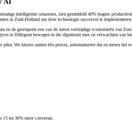
r AI
tmatige intelligentie omarmen, zien gemiddeld 40% hogere productivitei
emers in Zuid-Holland om deze technologie succesvol te implementeren
 en de greenports een van de meest veelzijdige economieën van Europa.
ijven in Hillegom bewegen in die slipstream mee en verwachten van hun 
ne pilot. We kiezen samen één proces, automatiseren dat en meten het res
en 15 tot 30% meer conversie.