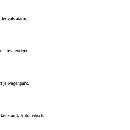
nder vals alarm.
en nauwkeuriger.
rt je wagenpark.
ker stuurt. Automatisch.