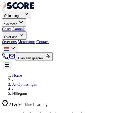
Oplossingen
Sectoren
Cases
Aanpak
Over ons
Over ons
Motorsport
Contact
Plan een gesprek
Home
/
AI Oplossingen
/
Hillegom
AI & Machine Learning