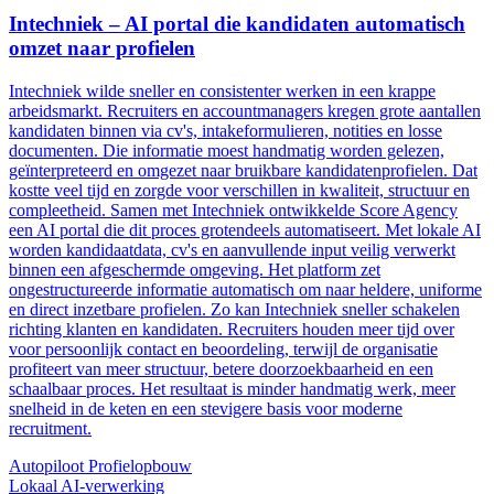
Intechniek – AI portal die kandidaten automatisch
omzet naar profielen
Intechniek wilde sneller en consistenter werken in een krappe
arbeidsmarkt. Recruiters en accountmanagers kregen grote aantallen
kandidaten binnen via cv's, intakeformulieren, notities en losse
documenten. Die informatie moest handmatig worden gelezen,
geïnterpreteerd en omgezet naar bruikbare kandidatenprofielen. Dat
kostte veel tijd en zorgde voor verschillen in kwaliteit, structuur en
compleetheid. Samen met Intechniek ontwikkelde Score Agency
een AI portal die dit proces grotendeels automatiseert. Met lokale AI
worden kandidaatdata, cv's en aanvullende input veilig verwerkt
binnen een afgeschermde omgeving. Het platform zet
ongestructureerde informatie automatisch om naar heldere, uniforme
en direct inzetbare profielen. Zo kan Intechniek sneller schakelen
richting klanten en kandidaten. Recruiters houden meer tijd over
voor persoonlijk contact en beoordeling, terwijl de organisatie
profiteert van meer structuur, betere doorzoekbaarheid en een
schaalbaar proces. Het resultaat is minder handmatig werk, meer
snelheid in de keten en een stevigere basis voor moderne
recruitment.
Autopiloot
Profielopbouw
Lokaal
AI-verwerking