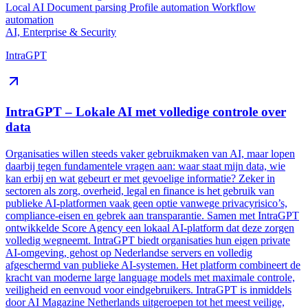
Local AI
Document parsing
Profile automation
Workflow
automation
AI, Enterprise & Security
IntraGPT
IntraGPT – Lokale AI met volledige controle over
data
Organisaties willen steeds vaker gebruikmaken van AI, maar lopen
daarbij tegen fundamentele vragen aan: waar staat mijn data, wie
kan erbij en wat gebeurt er met gevoelige informatie? Zeker in
sectoren als zorg, overheid, legal en finance is het gebruik van
publieke AI-platformen vaak geen optie vanwege privacyrisico’s,
compliance-eisen en gebrek aan transparantie. Samen met IntraGPT
ontwikkelde Score Agency een lokaal AI-platform dat deze zorgen
volledig wegneemt. IntraGPT biedt organisaties hun eigen private
AI-omgeving, gehost op Nederlandse servers en volledig
afgeschermd van publieke AI-systemen. Het platform combineert de
kracht van moderne large language models met maximale controle,
veiligheid en eenvoud voor eindgebruikers. IntraGPT is inmiddels
door AI Magazine Netherlands uitgeroepen tot het meest veilige,