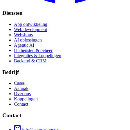
Diensten
App ontwikkeling
Web development
Webshops
AI oplossingen
Agentic AI
IT diensten & beheer
Integraties & koppelingen
Backend & CRM
Bedrijf
Cases
Aanpak
Over ons
Koppelingen
Contact
Contact
info@scoreagency.nl