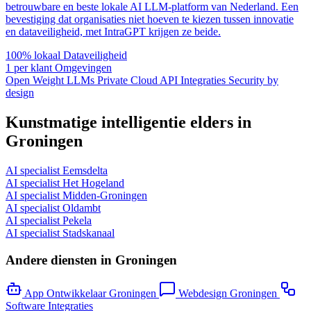
betrouwbare en beste lokale AI LLM-platform van Nederland. Een
bevestiging dat organisaties niet hoeven te kiezen tussen innovatie
en dataveiligheid, met IntraGPT krijgen ze beide.
100% lokaal
Dataveiligheid
1 per klant
Omgevingen
Open Weight LLMs
Private Cloud
API Integraties
Security by
design
Kunstmatige intelligentie elders in
Groningen
AI specialist Eemsdelta
AI specialist Het Hogeland
AI specialist Midden-Groningen
AI specialist Oldambt
AI specialist Pekela
AI specialist Stadskanaal
Andere diensten in Groningen
App Ontwikkelaar Groningen
Webdesign Groningen
Software Integraties