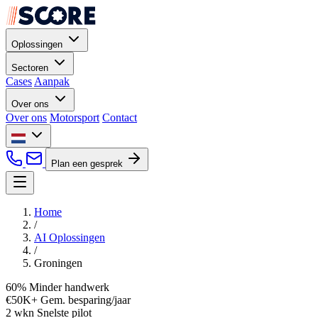
Oplossingen
Sectoren
Cases
Aanpak
Over ons
Over ons
Motorsport
Contact
Plan een gesprek
Home
/
AI Oplossingen
/
Groningen
60%
Minder handwerk
€50K+
Gem. besparing/jaar
2 wkn
Snelste pilot