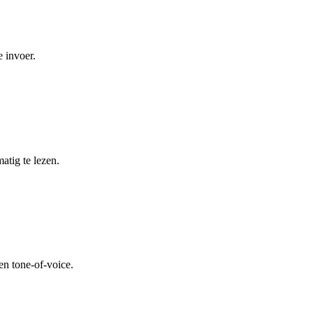
 invoer.
atig te lezen.
en tone-of-voice.