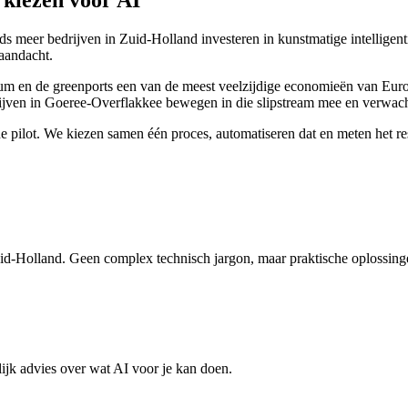
kiezen voor AI
ds meer bedrijven in Zuid-Holland investeren in kunstmatige intelligent
 aandacht.
 en de greenports een van de meest veelzijdige economieën van Europa.
ijven in Goeree-Overflakkee bewegen in die slipstream mee en verwacht
ne pilot. We kiezen samen één proces, automatiseren dat en meten het res
uid-Holland. Geen complex technisch jargon, maar praktische oplossing
ijk advies over wat AI voor je kan doen.