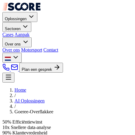
Oplossingen
Sectoren
Cases
Aanpak
Over ons
Over ons
Motorsport
Contact
Plan een gesprek
Home
/
AI Oplossingen
/
Goeree-Overflakkee
50%
Efficiëntiewinst
10x
Snellere data-analyse
90%
Klanttevredenheid