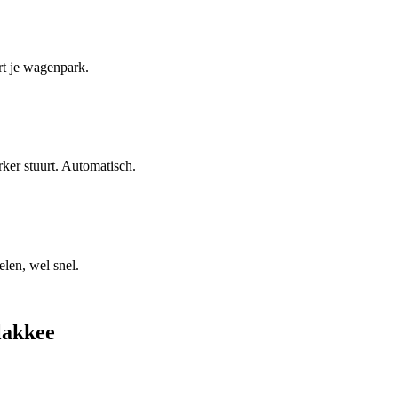
rt je wagenpark.
ker stuurt. Automatisch.
len, wel snel.
lakkee