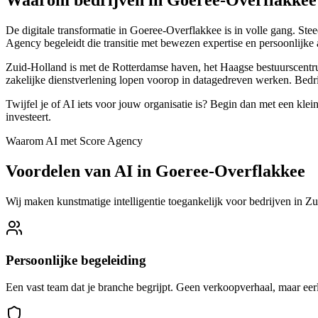
Waarom bedrijven in Goeree-Overflakkee 
De digitale transformatie in Goeree-Overflakkee is in volle gang. Stee
Agency begeleidt die transitie met bewezen expertise en persoonlijke
Zuid-Holland is met de Rotterdamse haven, het Haagse bestuurscentrum
zakelijke dienstverlening lopen voorop in datagedreven werken. Bedr
Twijfel je of AI iets voor jouw organisatie is? Begin dan met een klei
investeert.
Waarom AI met Score Agency
Voordelen van AI in Goeree-Overflakkee
Wij maken kunstmatige intelligentie toegankelijk voor bedrijven in Z
Persoonlijke begeleiding
Een vast team dat je branche begrijpt. Geen verkoopverhaal, maar eerl