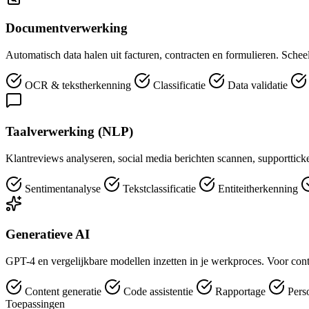
Documentverwerking
Automatisch data halen uit facturen, contracten en formulieren. Sch
OCR & tekstherkenning
Classificatie
Data validatie
Taalverwerking (NLP)
Klantreviews analyseren, social media berichten scannen, supportticket
Sentimentanalyse
Tekstclassificatie
Entiteitherkenning
Generatieve AI
GPT-4 en vergelijkbare modellen inzetten in je werkproces. Voor conte
Content generatie
Code assistentie
Rapportage
Perso
Toepassingen