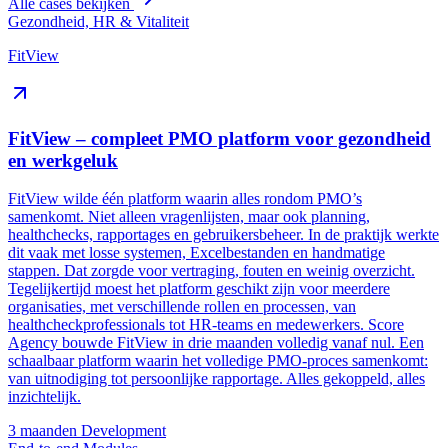
Alle cases bekijken
Gezondheid, HR & Vitaliteit
FitView
FitView – compleet PMO platform voor gezondheid
en werkgeluk
FitView wilde één platform waarin alles rondom PMO’s
samenkomt. Niet alleen vragenlijsten, maar ook planning,
healthchecks, rapportages en gebruikersbeheer. In de praktijk werkte
dit vaak met losse systemen, Excelbestanden en handmatige
stappen. Dat zorgde voor vertraging, fouten en weinig overzicht.
Tegelijkertijd moest het platform geschikt zijn voor meerdere
organisaties, met verschillende rollen en processen, van
healthcheckprofessionals tot HR-teams en medewerkers. Score
Agency bouwde FitView in drie maanden volledig vanaf nul. Een
schaalbaar platform waarin het volledige PMO-proces samenkomt:
van uitnodiging tot persoonlijke rapportage. Alles gekoppeld, alles
inzichtelijk.
3 maanden
Development