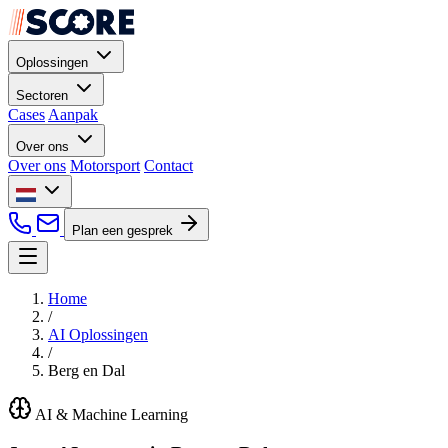
Oplossingen
Sectoren
Cases
Aanpak
Over ons
Over ons
Motorsport
Contact
Plan een gesprek
Home
/
AI Oplossingen
/
Berg en Dal
AI & Machine Learning