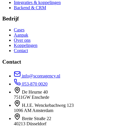
Integraties & koppelingen
Backend & CRM
Bedrijf
Cases
Aanpak
Over ons
Koppelingen
Contact
Contact
info@scoreagency.nl
053-870 0020
De Heurne 40
7511GW Enschede
H.J.E. Wenckebachweg 123
1096 AM Amsterdam
Breite Straße 22
40213 Düsseldorf