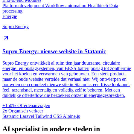
End-to-end
Modules
Platform development
Workflow automation
Healthtech
Data
processing
Energie
Supro Energy
Supro Energy: nieuwe website in Statamic
Supro Energy ontwikkelt al ruim tien jaar duurzame, circulaire
energie- en opslagsystemen, van BESS-batterijopslag tot zonthermie
voor het koelen en verwarmen van gebouwen. Een sterk product,
maar de oude website vertelde dat verhaal niet. Wij ontwierpen en
bouwden een compleet nieuwe site in Statamic: een frisse look-and-
feel, razendsnel, meertalig en volledig zelf te beheren. Met een
duidelijke offerteflow die bezoekers omzet in energiegesprekken.
+150%
Offerteaanvragen
2x
Organisch verkeer
Statamic
Laravel
Tailwind CSS
Alpine.js
AI specialist in andere steden in