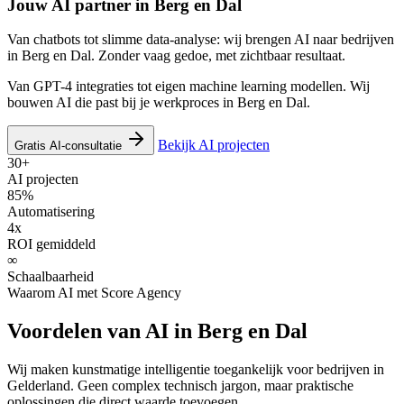
Jouw AI partner in
Berg en Dal
Van chatbots tot slimme data-analyse: wij brengen AI naar bedrijven
in Berg en Dal. Zonder vaag gedoe, met zichtbaar resultaat.
Van GPT-4 integraties tot eigen machine learning modellen. Wij
bouwen AI die past bij je werkproces in Berg en Dal.
Bekijk AI projecten
Gratis AI-consultatie
30+
AI projecten
85%
Automatisering
4x
ROI gemiddeld
∞
Schaalbaarheid
Waarom AI met Score Agency
Voordelen van AI in Berg en Dal
Wij maken kunstmatige intelligentie toegankelijk voor bedrijven in
Gelderland. Geen complex technisch jargon, maar praktische
oplossingen die direct waarde toevoegen.