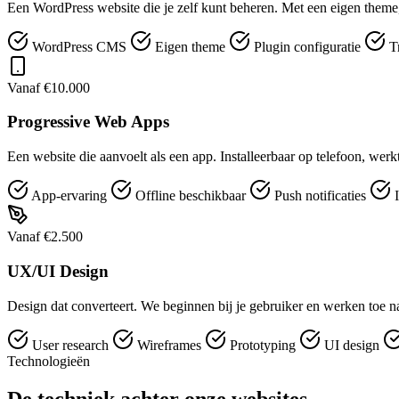
Een WordPress website die je zelf kunt beheren. Met een eigen theme,
WordPress CMS
Eigen theme
Plugin configuratie
T
Vanaf €10.000
Progressive Web Apps
Een website die aanvoelt als een app. Installeerbaar op telefoon, werk
App-ervaring
Offline beschikbaar
Push notificaties
I
Vanaf €2.500
UX/UI Design
Design dat converteert. We beginnen bij je gebruiker en werken toe naa
User research
Wireframes
Prototyping
UI design
Technologieën
De techniek achter onze websites