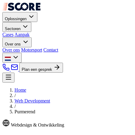
Oplossingen
Sectoren
Cases
Aanpak
Over ons
Over ons
Motorsport
Contact
Plan een gesprek
Home
/
Web Development
/
Purmerend
Webdesign & Ontwikkeling