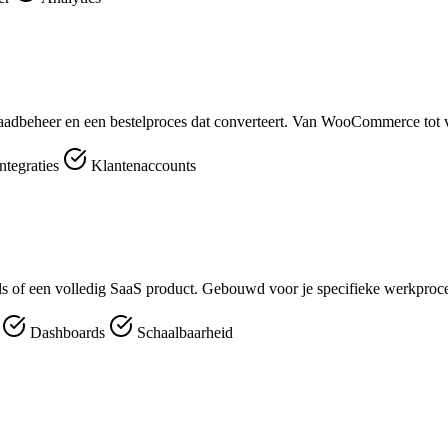
aadbeheer en een bestelproces dat converteert. Van WooCommerce tot v
ntegraties
Klantenaccounts
ools of een volledig SaaS product. Gebouwd voor je specifieke werkproc
r
Dashboards
Schaalbaarheid