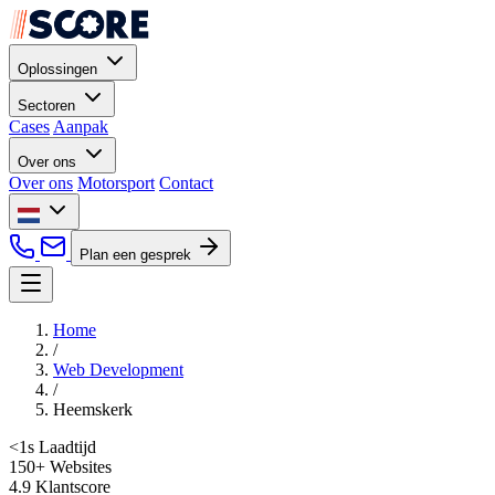
Oplossingen
Sectoren
Cases
Aanpak
Over ons
Over ons
Motorsport
Contact
Plan een gesprek
Home
/
Web Development
/
Heemskerk
<1s
Laadtijd
150+
Websites
4.9
Klantscore