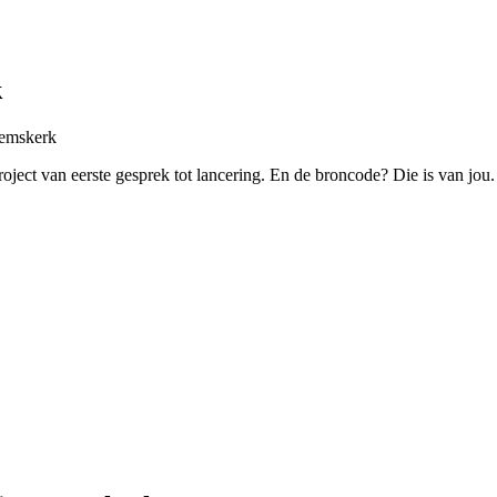
k
eemskerk
roject van eerste gesprek tot lancering. En de broncode? Die is van jou.