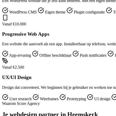
Een WordPress website die je zelf kunt beheren. Met een eigen theme,
WordPress CMS
Eigen theme
Plugin configuratie
T
Vanaf €10.000
Progressive Web Apps
Een website die aanvoelt als een app. Installeerbaar op telefoon, werk
App-ervaring
Offline beschikbaar
Push notificaties
I
Vanaf €2.500
UX/UI Design
Design dat converteert. We beginnen bij je gebruiker en werken toe naa
User research
Wireframes
Prototyping
UI design
Waarom Score Agency
Je webdesign partner in Heemskerk