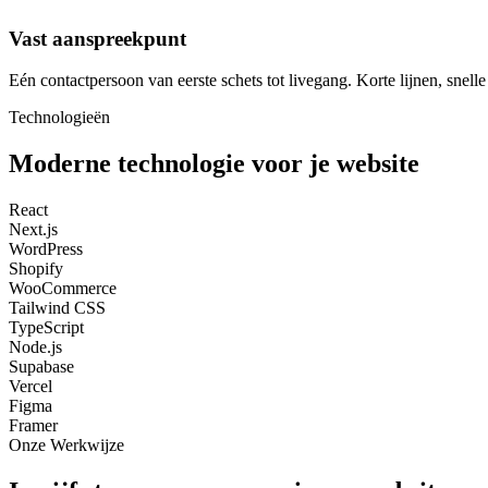
Vast aanspreekpunt
Eén contactpersoon van eerste schets tot livegang. Korte lijnen, snell
Technologieën
Moderne technologie voor je website
React
Next.js
WordPress
Shopify
WooCommerce
Tailwind CSS
TypeScript
Node.js
Supabase
Vercel
Figma
Framer
Onze Werkwijze