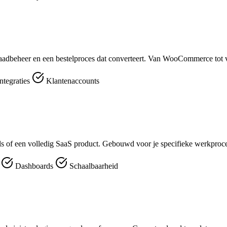
aadbeheer en een bestelproces dat converteert. Van WooCommerce tot v
ntegraties
Klantenaccounts
ools of een volledig SaaS product. Gebouwd voor je specifieke werkproc
r
Dashboards
Schaalbaarheid