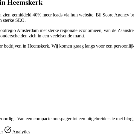
n in Heemskerk
gn zien gemiddeld 40% meer leads via hun website. Bij Score Agency b
en sterke SEO.
regio Amsterdam met sterke regionale economieën, van de Zaanstreek to
onderscheiden zich in een veeleisende markt.
or bedrijven in Heemskerk. Wij komen graag langs voor een persoonlijk
oordigt. Van een compacte one-pager tot een uitgebreide site met blog,
er
Analytics