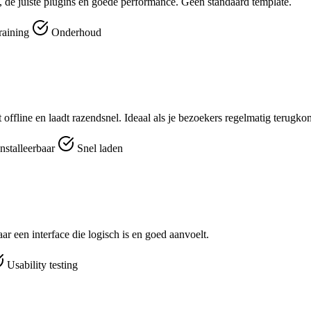
 de juiste plugins en goede performance. Geen standaard template.
raining
Onderhoud
t offline en laadt razendsnel. Ideaal als je bezoekers regelmatig terugk
nstalleerbaar
Snel laden
r een interface die logisch is en goed aanvoelt.
Usability testing