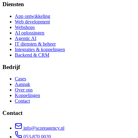
Diensten
App ontwikkeling
Web development
Webshops
AI oplossingen
Agentic AI
IT diensten & beheer
Integraties & koppelingen
Backend & CRM
Bedrijf
Cases
Aanpak
Over ons
Koppelingen
Contact
Contact
info@scoreagency.nl
053-870 0020