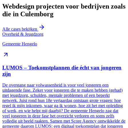
Webdesign projecten voor bedrijven zoals
die in Culemborg
Alle cases bekijken
Overheid & Jeugdzorg
Gemeente Hengelo
LUMOS – Toekomstplannen die écht van jongeren
zijn
De overgang naar volwassenheid is voor veel jongeren een
uitdagende fase. Zeker voor jongeren die te maken hebben (gehad)
met jeugdzorg, schulden, mentale problemen of een beperkt
netwerk. Juist rond hun 18e verjaardag ontstaan grote vragen: hoe
regel ik mijn inkomen, waar ga ik wonen, hoe zit het met opleiding
of werk, en wie helpt mij daarbij? De gemeente Hengelo zag dat
veel jongeren in deze fase het overzicht verloren en soms zelfs
volledig uit beeld raakten. Samen met Score Agency ontwikkelde de
gemeente daarom LUMOS: een digitaal toekomstplan dat jongeren