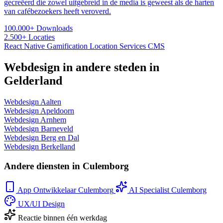
gecreëerd die zowel uitgebreid in de media is geweest als de harten
van cafébezoekers heeft veroverd.
100.000+
Downloads
2.500+
Locaties
React Native
Gamification
Location Services
CMS
Webdesign in andere steden in
Gelderland
Webdesign Aalten
Webdesign Apeldoorn
Webdesign Arnhem
Webdesign Barneveld
Webdesign Berg en Dal
Webdesign Berkelland
Andere diensten in Culemborg
App Ontwikkelaar Culemborg
AI Specialist Culemborg
UX/UI Design
Reactie binnen één werkdag