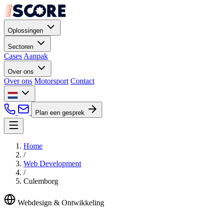
Oplossingen
Sectoren
Cases
Aanpak
Over ons
Over ons
Motorsport
Contact
Plan een gesprek
Home
/
Web Development
/
Culemborg
Webdesign & Ontwikkeling