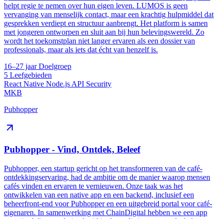
helpt regie te nemen over hun eigen leven. LUMOS is geen
vervanging van menselijk contact, maar een krachtig hulpmiddel dat
gesprekken verdiept en structuur aanbrengt. Het platform is samen
met jongeren ontworpen en sluit aan bij hun belevingswereld. Zo
wordt het toekomstplan niet langer ervaren als een dossier van
professionals, maar als iets dat écht van henzelf is.
16–27 jaar
Doelgroep
5
Leefgebieden
React Native
Node.js
API
Security
MKB
Pubhopper
Pubhopper - Vind, Ontdek, Beleef
Pubhopper, een startup gericht op het transformeren van de café-
ontdekkingservaring, had de ambitie om de manier waarop mensen
cafés vinden en ervaren te vernieuwen. Onze taak was het
ontwikkelen van een native app en een backend, inclusief een
beheerfront-end voor Pubhopper en een uitgebreid portal voor café-
eigenaren. In samenwerking met ChainDigital hebben we een app