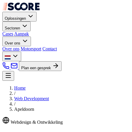
Oplossingen
Sectoren
Cases
Aanpak
Over ons
Over ons
Motorsport
Contact
Plan een gesprek
Home
/
Web Development
/
Apeldoorn
Webdesign & Ontwikkeling