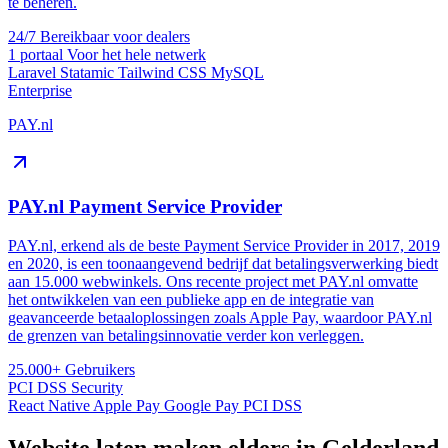
te beheren.
24/7
Bereikbaar voor dealers
1 portaal
Voor het hele netwerk
Laravel
Statamic
Tailwind CSS
MySQL
Enterprise
PAY.nl
PAY.nl Payment Service Provider
PAY.nl, erkend als de beste Payment Service Provider in 2017, 2019
en 2020, is een toonaangevend bedrijf dat betalingsverwerking biedt
aan 15.000 webwinkels. Ons recente project met PAY.nl omvatte
het ontwikkelen van een publieke app en de integratie van
geavanceerde betaaloplossingen zoals Apple Pay, waardoor PAY.nl
de grenzen van betalingsinnovatie verder kon verleggen.
25.000+
Gebruikers
PCI DSS
Security
React Native
Apple Pay
Google Pay
PCI DSS
Website laten maken elders in Gelderland