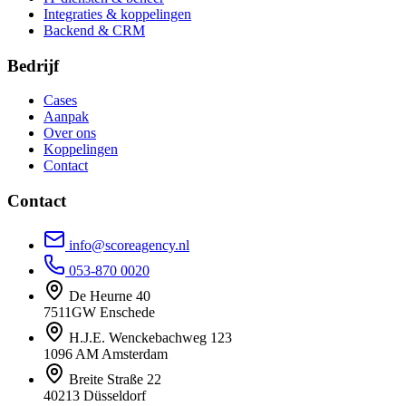
Integraties & koppelingen
Backend & CRM
Bedrijf
Cases
Aanpak
Over ons
Koppelingen
Contact
Contact
info@scoreagency.nl
053-870 0020
De Heurne 40
7511GW Enschede
H.J.E. Wenckebachweg 123
1096 AM Amsterdam
Breite Straße 22
40213 Düsseldorf