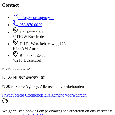
Contact
info@scoreagency.nl
053-870 0020
De Heurne 40
7511GW Enschede
H.J.E. Wenckebachweg 123
1096 AM Amsterdam
Breite Straße 22
40213 Düsseldorf
KVK: 68465262
BTW: NL857 456787 B01
© 2026 Score Agency. Alle rechten voorbehouden
Privacybeleid
Cookiebeleid
Algemene voorwaarden
We gebruiken cookies om je ervaring te verbeteren en ons verkeer te