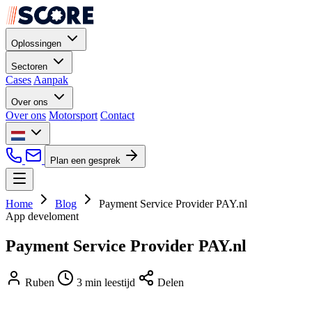
Oplossingen
Sectoren
Cases
Aanpak
Over ons
Over ons
Motorsport
Contact
Plan een gesprek
Home
Blog
Payment Service Provider PAY.nl
App develoment
Payment Service Provider PAY.nl
Ruben
3 min leestijd
Delen