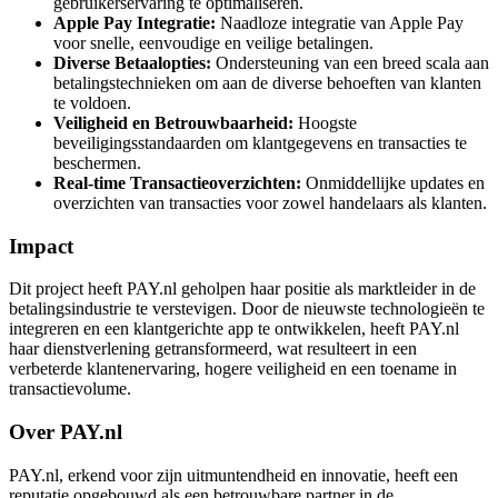
gebruikerservaring te optimaliseren.
Apple Pay Integratie:
Naadloze integratie van Apple Pay
voor snelle, eenvoudige en veilige betalingen.
Diverse Betaalopties:
Ondersteuning van een breed scala aan
betalingstechnieken om aan de diverse behoeften van klanten
te voldoen.
Veiligheid en Betrouwbaarheid:
Hoogste
beveiligingsstandaarden om klantgegevens en transacties te
beschermen.
Real-time Transactieoverzichten:
Onmiddellijke updates en
overzichten van transacties voor zowel handelaars als klanten.
Impact
Dit project heeft PAY.nl geholpen haar positie als marktleider in de
betalingsindustrie te verstevigen. Door de nieuwste technologieën te
integreren en een klantgerichte app te ontwikkelen, heeft PAY.nl
haar dienstverlening getransformeerd, wat resulteert in een
verbeterde klantenervaring, hogere veiligheid en een toename in
transactievolume.
Over PAY.nl
PAY.nl, erkend voor zijn uitmuntendheid en innovatie, heeft een
reputatie opgebouwd als een betrouwbare partner in de