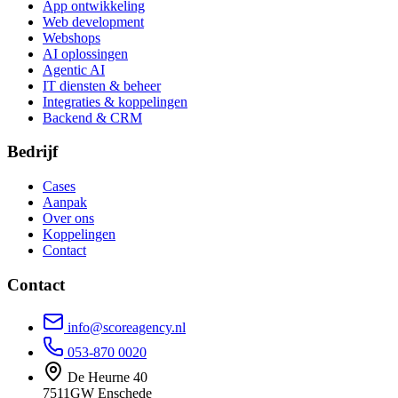
App ontwikkeling
Web development
Webshops
AI oplossingen
Agentic AI
IT diensten & beheer
Integraties & koppelingen
Backend & CRM
Bedrijf
Cases
Aanpak
Over ons
Koppelingen
Contact
Contact
info@scoreagency.nl
053-870 0020
De Heurne 40
7511GW Enschede