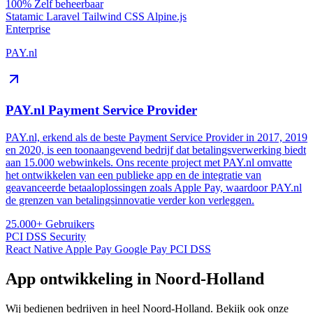
100%
Zelf beheerbaar
Statamic
Laravel
Tailwind CSS
Alpine.js
Enterprise
PAY.nl
PAY.nl Payment Service Provider
PAY.nl, erkend als de beste Payment Service Provider in 2017, 2019
en 2020, is een toonaangevend bedrijf dat betalingsverwerking biedt
aan 15.000 webwinkels. Ons recente project met PAY.nl omvatte
het ontwikkelen van een publieke app en de integratie van
geavanceerde betaaloplossingen zoals Apple Pay, waardoor PAY.nl
de grenzen van betalingsinnovatie verder kon verleggen.
25.000+
Gebruikers
PCI DSS
Security
React Native
Apple Pay
Google Pay
PCI DSS
App ontwikkeling in Noord-Holland
Wij bedienen bedrijven in heel Noord-Holland. Bekijk ook onze