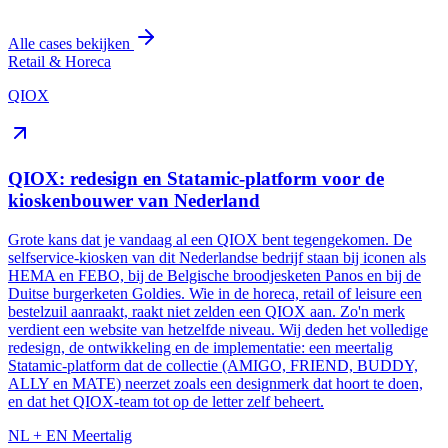
Alle cases bekijken
Retail & Horeca
QIOX
QIOX: redesign en Statamic-platform voor de
kioskenbouwer van Nederland
Grote kans dat je vandaag al een QIOX bent tegengekomen. De
selfservice-kiosken van dit Nederlandse bedrijf staan bij iconen als
HEMA en FEBO, bij de Belgische broodjesketen Panos en bij de
Duitse burgerketen Goldies. Wie in de horeca, retail of leisure een
bestelzuil aanraakt, raakt niet zelden een QIOX aan. Zo'n merk
verdient een website van hetzelfde niveau. Wij deden het volledige
redesign, de ontwikkeling en de implementatie: een meertalig
Statamic-platform dat de collectie (AMIGO, FRIEND, BUDDY,
ALLY en MATE) neerzet zoals een designmerk dat hoort te doen,
en dat het QIOX-team tot op de letter zelf beheert.
NL + EN
Meertalig