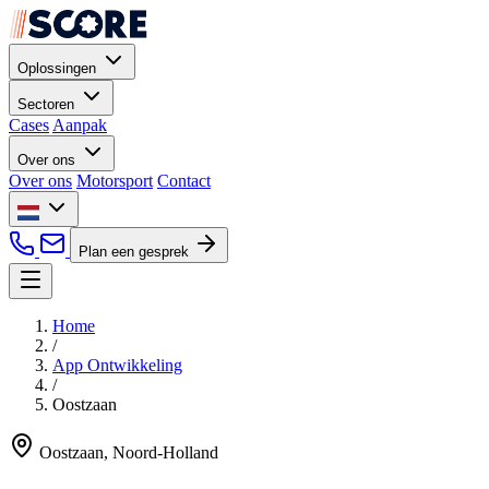
Oplossingen
Sectoren
Cases
Aanpak
Over ons
Over ons
Motorsport
Contact
Plan een gesprek
Home
/
App Ontwikkeling
/
Oostzaan
Oostzaan, Noord-Holland