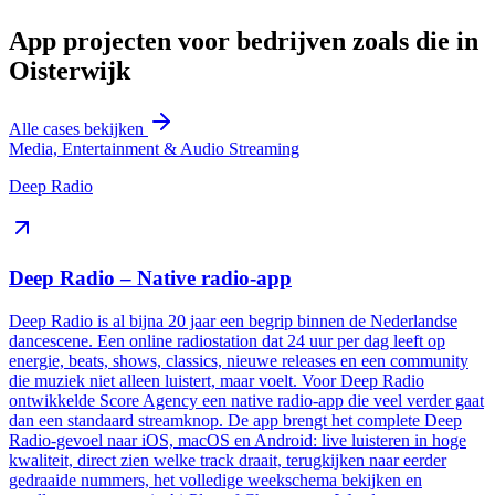
App projecten voor bedrijven zoals die in
Oisterwijk
Alle cases bekijken
Media, Entertainment & Audio Streaming
Deep Radio
Deep Radio – Native radio-app
Deep Radio is al bijna 20 jaar een begrip binnen de Nederlandse
dancescene. Een online radiostation dat 24 uur per dag leeft op
energie, beats, shows, classics, nieuwe releases en een community
die muziek niet alleen luistert, maar voelt. Voor Deep Radio
ontwikkelde Score Agency een native radio-app die veel verder gaat
dan een standaard streamknop. De app brengt het complete Deep
Radio-gevoel naar iOS, macOS en Android: live luisteren in hoge
kwaliteit, direct zien welke track draait, terugkijken naar eerder
gedraaide nummers, het volledige weekschema bekijken en