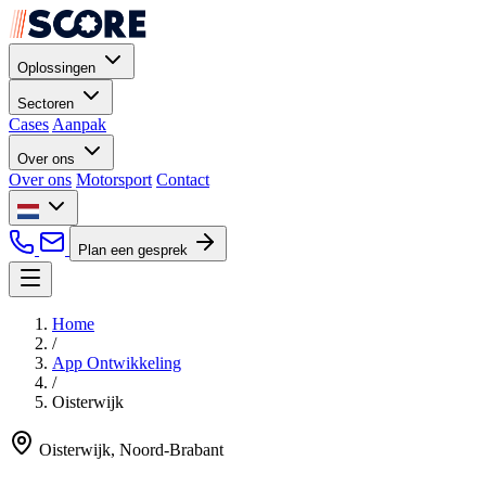
Oplossingen
Sectoren
Cases
Aanpak
Over ons
Over ons
Motorsport
Contact
Plan een gesprek
Home
/
App Ontwikkeling
/
Oisterwijk
Oisterwijk, Noord-Brabant