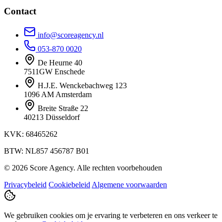
Contact
info@scoreagency.nl
053-870 0020
De Heurne 40
7511GW Enschede
H.J.E. Wenckebachweg 123
1096 AM Amsterdam
Breite Straße 22
40213 Düsseldorf
KVK: 68465262
BTW: NL857 456787 B01
© 2026 Score Agency. Alle rechten voorbehouden
Privacybeleid
Cookiebeleid
Algemene voorwaarden
We gebruiken cookies om je ervaring te verbeteren en ons verkeer te