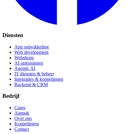
Diensten
App ontwikkeling
Web development
Webshops
AI oplossingen
Agentic AI
IT diensten & beheer
Integraties & koppelingen
Backend & CRM
Bedrijf
Cases
Aanpak
Over ons
Koppelingen
Contact