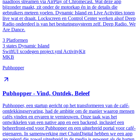
naadloos streamen via AirPlay of Chromecast. Wat deze app
bijzonder maakt, zit onder de motorkap én in de details die
gebruikers meteen voelen. Dynamic Island en Live Activities tonen
live wat er draait. Lockscreen en Control Center werken alsof Deep
Radio onderdeel is van het besturingssysteem zelf. Deep Radio. We
Are Dance.
3
Platformen
3 states
Dynamic Island
SwiftUI
xcodegen
project.yml
ActivityKit
MKB
Pubhopper
Pubhopper - Vind, Ontdek, Beleef
Pubhopper, een startup gericht op het transformeren van de café-
ontdekkingservaring, had de ambitie om de manier waarop mensen
cafés vinden en ervaren te vernieuwen. Onze taak was het
ontwikkelen van een native app en een backend, inclusief een
beheerfront-end voor Pubhopper en een uitgebreid portal voor café-
eigenaren. In samenwerking met ChainDigital hebben we een app
gecreëerd die zowel uitgebreid in de media is geweest als de harten