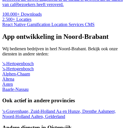
van cafébezoekers heeft veroverd.
100.000+
Downloads
2.500+
Locaties
React Native
Gamification
Location Services
CMS
App ontwikkeling in Noord-Brabant
Wij bedienen bedrijven in heel Noord-Brabant. Bekijk ook onze
diensten in andere steden:
's-Hertogenbosch
's-Hertogenbosch
Alphen-Chaam
Altena
Asten
Baarle-Nassau
Ook actief in andere provincies
's-Gravenhage, Zuid-Holland
Aa en Hunze, Drenthe
Aalsmeer,
Noord-Holland
Aalten, Gelderland
Andere diensten in Oisterwijk