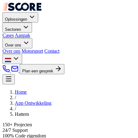
Oplossingen
Sectoren
Cases
Aanpak
Over ons
Over ons
Motorsport
Contact
Plan een gesprek
Home
/
App Ontwikkeling
/
Hattem
150+
Projecten
24/7
Support
100%
Code eigendom