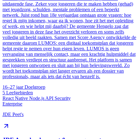
uitdagende fase. Zeker voor jongeren die te maken hebben (gehad)
met jeugdzorg, schulden, mentale problemen of een beperkt
netwerk. Juist rond hun 18e verjaardag ontstaan grote vragen: hoe
regel ik mijn inkomen, waar ga ik wonen, hoe zit het met opleiding
of werk, en wie helpt mij daarbij? De gemeente Hengelo zag dat
veel jongeren in deze fase het overzicht verloren en soms zelfs
volledig uit beeld raakten. Samen met Score Agency ontwikkelde de
gemeente daarom LUMOS: een digitaal toekomstplan dat jongeren
helpt regie te nemen over hun eigen leven. LUMOS is geen
vervanging van menselijk contact, maar een krachtig hulpmiddel dat
gesprekken verdiept en structuur aanbrengt. Het platform is samen
met jongeren ontworpen en sluit aan bij hun belevingswereld. Zo
wordt het toekomstplan niet langer ervaren als een dossier van
professionals, maar als iets dat écht van henzelf is.
16–27 jaar
Doelgroep
5
Leefgebieden
React Native
Node.js
API
Security
Enterprise
JDE Peet's