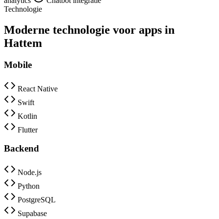
analytics
Chatbot integratie
Technologie
Moderne technologie voor apps in
Hattem
Mobile
React Native
Swift
Kotlin
Flutter
Backend
Node.js
Python
PostgreSQL
Supabase