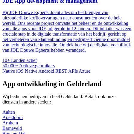
JDE App development & management
Bij JDE Douwe Egberts draait alles om het brengen van
uitzonderlijke koffie-ervaringen naar consumenten over de hele
wereld. Ons recente project omvatte het beheer en de ontwikkeling
van alle apps voor JDE, uitgerold in 12 landen. Dit initiatief was een
cruciale stap in de digitale transformatie van het bedrijf, gericht op
het verbeteren van klantenbinding en bedrijfsefficiëntie door middel
van technologische innovatie. Ontdek hoe wij de digitale voetafdruk
van JDE Douwe Egberts hebben veranderd.
10+
Landen actief
50.000+
Actieve gebruikers
Native iOS
Native Android
REST APIs
Azure
App ontwikkeling in Gelderland
Wij bedienen bedrijven in heel Gelderland. Bekijk ook onze
diensten in andere steden:
Aalten
Apeldoorn
Arnhem
Barneveld
Berg en Dal