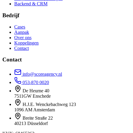
Backend & CRM
Bedrijf
Cases
Aanpak
Over ons
Koppelingen
Contact
Contact
info@scoreagency.nl
053-870 0020
De Heurne 40
7511GW Enschede
H.J.E. Wenckebachweg 123
1096 AM Amsterdam
Breite Straße 22
40213 Düsseldorf