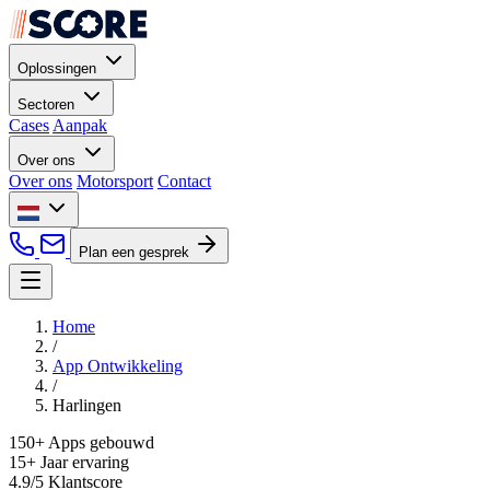
Oplossingen
Sectoren
Cases
Aanpak
Over ons
Over ons
Motorsport
Contact
Plan een gesprek
Home
/
App Ontwikkeling
/
Harlingen
150+
Apps gebouwd
15+
Jaar ervaring
4.9/5
Klantscore