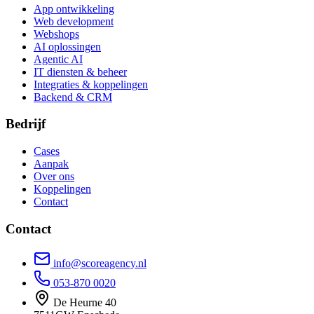
App ontwikkeling
Web development
Webshops
AI oplossingen
Agentic AI
IT diensten & beheer
Integraties & koppelingen
Backend & CRM
Bedrijf
Cases
Aanpak
Over ons
Koppelingen
Contact
Contact
info@scoreagency.nl
053-870 0020
De Heurne 40