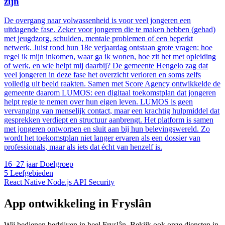
zijn
De overgang naar volwassenheid is voor veel jongeren een
uitdagende fase. Zeker voor jongeren die te maken hebben (gehad)
met jeugdzorg, schulden, mentale problemen of een beperkt
netwerk. Juist rond hun 18e verjaardag ontstaan grote vragen: hoe
regel ik mijn inkomen, waar ga ik wonen, hoe zit het met opleiding
of werk, en wie helpt mij daarbij? De gemeente Hengelo zag dat
veel jongeren in deze fase het overzicht verloren en soms zelfs
volledig uit beeld raakten. Samen met Score Agency ontwikkelde de
gemeente daarom LUMOS: een digitaal toekomstplan dat jongeren
helpt regie te nemen over hun eigen leven. LUMOS is geen
vervanging van menselijk contact, maar een krachtig hulpmiddel dat
gesprekken verdiept en structuur aanbrengt. Het platform is samen
met jongeren ontworpen en sluit aan bij hun belevingswereld. Zo
wordt het toekomstplan niet langer ervaren als een dossier van
professionals, maar als iets dat écht van henzelf is.
16–27 jaar
Doelgroep
5
Leefgebieden
React Native
Node.js
API
Security
App ontwikkeling in Fryslân
Wij bedienen bedrijven in heel Fryslân. Bekijk ook onze diensten in