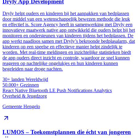
Dryly App Development
Dryly helpt ouders en kinderen bij het aanpakken van bedplassen
door middel van een wetenschappelijk bewezen methode die leuk
en effectief is. Score Agency heeft in samenwerking met Dryly een
innovatieve maatwerk native app ontwikkeld die ouders helpt bij het
monitoren en ondersteunen van kinderen tijdens het bedplassen. De
app werkt naadloos samen met Dryly’s bekroonde bedplasalarm, dat
kinderen op een speelse en effectieve manier helpt zindelijk te
worden. Met real-time meldingen en inzichtelijke statistieken biedt
de app ouders direct inzicht en controle, waardoor ze snel kunnen
reageren op nachtelijke ongelukjes en hun kinderen kunnen
begeleiden naar droge nachten​.
30+ landen
Wereldwijd
50.000+
Gezinnen
React Native
Bluetooth LE
Push Notifications
Analytics
Overheid & Jeugdzorg
Gemeente Hengelo
LUMOS – Toekomstplannen die écht van jongeren