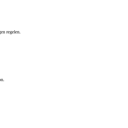
gen regelen.
on.