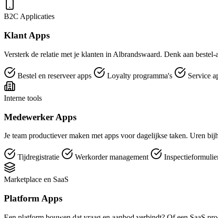
B2C Applicaties
Klant Apps
Versterk de relatie met je klanten in Albrandswaard. Denk aan bestel-a
Bestel en reserveer apps
Loyalty programma's
Service a
Interne tools
Medewerker Apps
Je team productiever maken met apps voor dagelijkse taken. Uren bijh
Tijdregistratie
Werkorder management
Inspectieformuli
Marketplace en SaaS
Platform Apps
Een platform bouwen dat vraag en aanbod verbindt? Of een SaaS pro