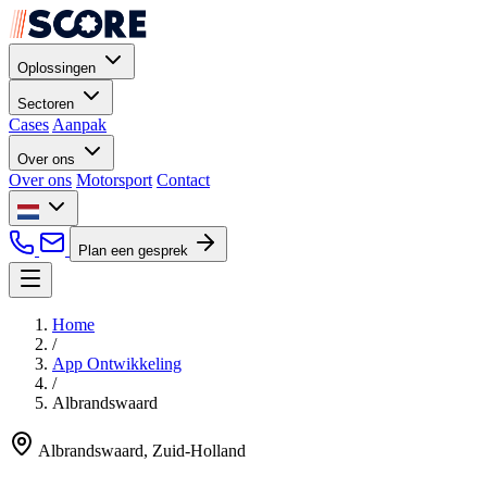
Oplossingen
Sectoren
Cases
Aanpak
Over ons
Over ons
Motorsport
Contact
Plan een gesprek
Home
/
App Ontwikkeling
/
Albrandswaard
Albrandswaard, Zuid-Holland