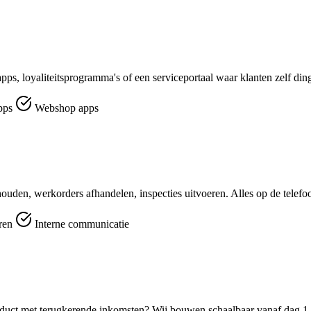
pps, loyaliteitsprogramma's of een serviceportaal waar klanten zelf din
pps
Webshop apps
ouden, werkorders afhandelen, inspecties uitvoeren. Alles op de telefo
eren
Interne communicatie
duct met terugkerende inkomsten? Wij bouwen schaalbaar vanaf dag 1.