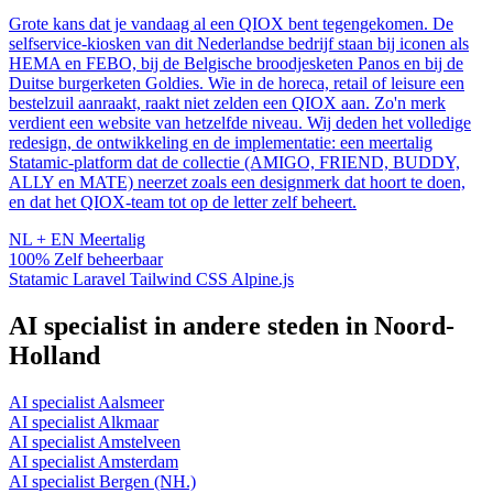
Grote kans dat je vandaag al een QIOX bent tegengekomen. De
selfservice-kiosken van dit Nederlandse bedrijf staan bij iconen als
HEMA en FEBO, bij de Belgische broodjesketen Panos en bij de
Duitse burgerketen Goldies. Wie in de horeca, retail of leisure een
bestelzuil aanraakt, raakt niet zelden een QIOX aan. Zo'n merk
verdient een website van hetzelfde niveau. Wij deden het volledige
redesign, de ontwikkeling en de implementatie: een meertalig
Statamic-platform dat de collectie (AMIGO, FRIEND, BUDDY,
ALLY en MATE) neerzet zoals een designmerk dat hoort te doen,
en dat het QIOX-team tot op de letter zelf beheert.
NL + EN
Meertalig
100%
Zelf beheerbaar
Statamic
Laravel
Tailwind CSS
Alpine.js
AI specialist in andere steden in Noord-
Holland
AI specialist Aalsmeer
AI specialist Alkmaar
AI specialist Amstelveen
AI specialist Amsterdam
AI specialist Bergen (NH.)