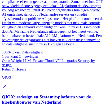
compliance-eisen en gebrek aan transparantie. Samen met IntraGPT
ontwikkelde Score Agency een lokaal AI-platform dat deze zorgen
volledig wegneemt. IntraGPT biedt organisaties hun eigen private
AI-omgeving, gehost op Nederlandse servers en volledig
afgeschermd van publieke AI-systemen. Het platform combineert de
kracht van moderne large language models met maximale controle,
veiligheid en eenvoud voor eindgebruikers. IntraGPT is inmiddels
door AI Magazine Netherlands uitgeroepen tot het meest veilige,
betrouwbare en beste lokale AI LLM-platform van Nederland. Een
bevestiging dat organisaties niet hoeven te kiezen tussen innovatie
en dataveiligheid, met IntraGPT krijgen ze beide.
100% lokaal
Dataveiligheid
1 per klant
Omgevingen
Open Weight LLMs
Private Cloud
API Integraties
Security by
design
Retail & Horeca
QIOX
QIOX: redesign en Statamic-platform voor de
kioskenbouwer van Nederland