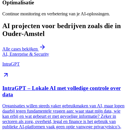
Optimalisatie
Continue monitoring en verbetering van je AI-oplossingen.
AI projecten voor bedrijven zoals die in
Ouder-Amstel
Alle cases bekijken
AI, Enterprise & Security
IntraGPT
IntraGPT – Lokale AI met volledige controle over
data
Organisaties willen steeds vaker gebruikmaken van AI, maar lopen
daarbij tegen fundamentele vragen aan: waar staat mijn data, wie
kan erbij en wat gebeurt er met gevoelige informatie? Zeker in
sectoren als zorg, overheid, legal en finance is het gebruik van
publieke AI-platformen vaak geen optie vanwege privacyrisico’s,