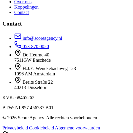
Over ons
Koppelingen
Contact
Contact
info@scoreagency.nl
053-870 0020
De Heurne 40
7511GW Enschede
H.J.E. Wenckebachweg 123
1096 AM Amsterdam
Breite Straße 22
40213 Düsseldorf
KVK: 68465262
BTW: NL857 456787 B01
© 2026 Score Agency. Alle rechten voorbehouden
Privacybeleid
Cookiebeleid
Algemene voorwaarden