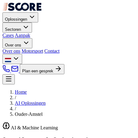
Oplossingen
Sectoren
Cases
Aanpak
Over ons
Over ons
Motorsport
Contact
Plan een gesprek
Home
/
AI Oplossingen
/
Ouder-Amstel
AI & Machine Learning