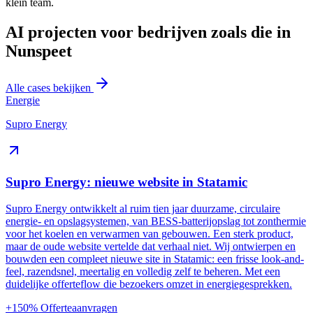
klein team.
AI projecten voor bedrijven zoals die in
Nunspeet
Alle cases bekijken
Energie
Supro Energy
Supro Energy: nieuwe website in Statamic
Supro Energy ontwikkelt al ruim tien jaar duurzame, circulaire
energie- en opslagsystemen, van BESS-batterijopslag tot zonthermie
voor het koelen en verwarmen van gebouwen. Een sterk product,
maar de oude website vertelde dat verhaal niet. Wij ontwierpen en
bouwden een compleet nieuwe site in Statamic: een frisse look-and-
feel, razendsnel, meertalig en volledig zelf te beheren. Met een
duidelijke offerteflow die bezoekers omzet in energiegesprekken.
+150%
Offerteaanvragen