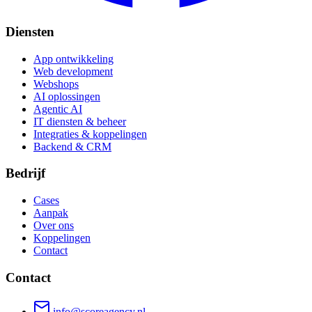
Diensten
App ontwikkeling
Web development
Webshops
AI oplossingen
Agentic AI
IT diensten & beheer
Integraties & koppelingen
Backend & CRM
Bedrijf
Cases
Aanpak
Over ons
Koppelingen
Contact
Contact
info@scoreagency.nl