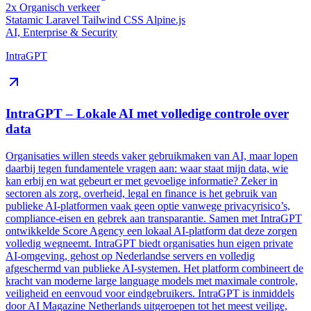
2x
Organisch verkeer
Statamic
Laravel
Tailwind CSS
Alpine.js
AI, Enterprise & Security
IntraGPT
IntraGPT – Lokale AI met volledige controle over
data
Organisaties willen steeds vaker gebruikmaken van AI, maar lopen
daarbij tegen fundamentele vragen aan: waar staat mijn data, wie
kan erbij en wat gebeurt er met gevoelige informatie? Zeker in
sectoren als zorg, overheid, legal en finance is het gebruik van
publieke AI-platformen vaak geen optie vanwege privacyrisico’s,
compliance-eisen en gebrek aan transparantie. Samen met IntraGPT
ontwikkelde Score Agency een lokaal AI-platform dat deze zorgen
volledig wegneemt. IntraGPT biedt organisaties hun eigen private
AI-omgeving, gehost op Nederlandse servers en volledig
afgeschermd van publieke AI-systemen. Het platform combineert de
kracht van moderne large language models met maximale controle,
veiligheid en eenvoud voor eindgebruikers. IntraGPT is inmiddels
door AI Magazine Netherlands uitgeroepen tot het meest veilige,