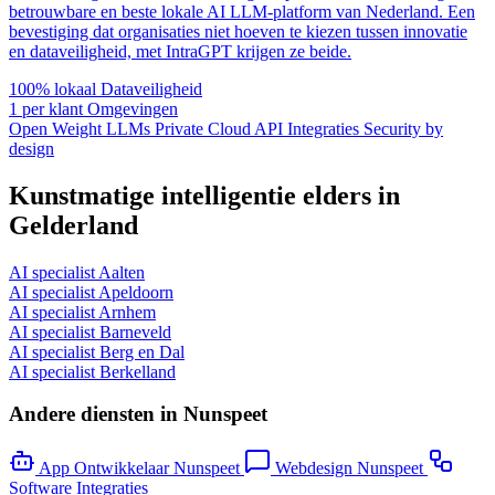
betrouwbare en beste lokale AI LLM-platform van Nederland. Een
bevestiging dat organisaties niet hoeven te kiezen tussen innovatie
en dataveiligheid, met IntraGPT krijgen ze beide.
100% lokaal
Dataveiligheid
1 per klant
Omgevingen
Open Weight LLMs
Private Cloud
API Integraties
Security by
design
Kunstmatige intelligentie elders in
Gelderland
AI specialist Aalten
AI specialist Apeldoorn
AI specialist Arnhem
AI specialist Barneveld
AI specialist Berg en Dal
AI specialist Berkelland
Andere diensten in Nunspeet
App Ontwikkelaar Nunspeet
Webdesign Nunspeet
Software Integraties