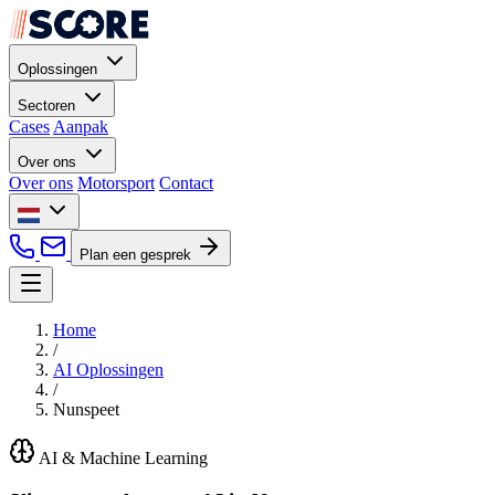
Oplossingen
Sectoren
Cases
Aanpak
Over ons
Over ons
Motorsport
Contact
Plan een gesprek
Home
/
AI Oplossingen
/
Nunspeet
AI & Machine Learning