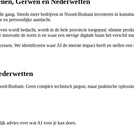
enen, Gerwen en Nederwetten
e gang. Steeds meer bedrijven in Noord-Brabant investeren in kunstmati
e en persoonlijke aandacht.
en wordt bedacht, wordt in de hele provincie toegepast: slimme produ
nnovatie de norm is en waar een stevige digitale basis het verschil ma
ocessen. We identificeren waar AI de meeste impact heeft en stellen ee
ederwetten
Noord-Brabant. Geen complex technisch jargon, maar praktische oplossi
ijk advies over wat AI voor je kan doen.