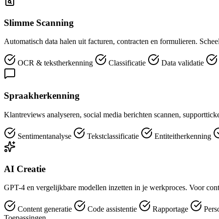
Slimme Scanning
Automatisch data halen uit facturen, contracten en formulieren. Sch
OCR & tekstherkenning
Classificatie
Data validatie
Spraakherkenning
Klantreviews analyseren, social media berichten scannen, supportticket
Sentimentanalyse
Tekstclassificatie
Entiteitherkenning
AI Creatie
GPT-4 en vergelijkbare modellen inzetten in je werkproces. Voor conte
Content generatie
Code assistentie
Rapportage
Perso
Toepassingen