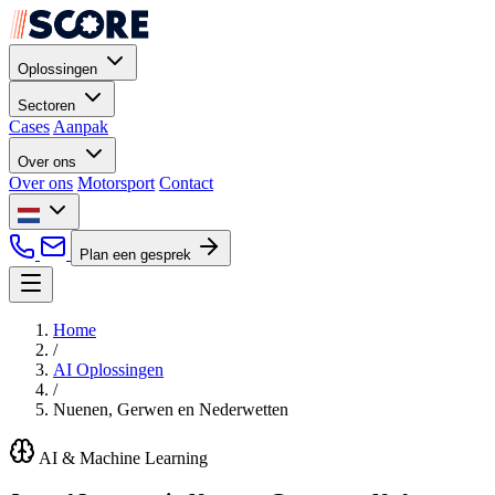
Oplossingen
Sectoren
Cases
Aanpak
Over ons
Over ons
Motorsport
Contact
Plan een gesprek
Home
/
AI Oplossingen
/
Nuenen, Gerwen en Nederwetten
AI & Machine Learning