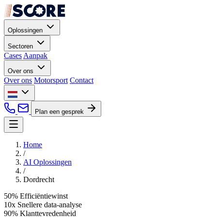
Oplossingen
Sectoren
Cases
Aanpak
Over ons
Over ons
Motorsport
Contact
Plan een gesprek
Home
/
AI Oplossingen
/
Dordrecht
50%
Efficiëntiewinst
10x
Snellere data-analyse
90%
Klanttevredenheid