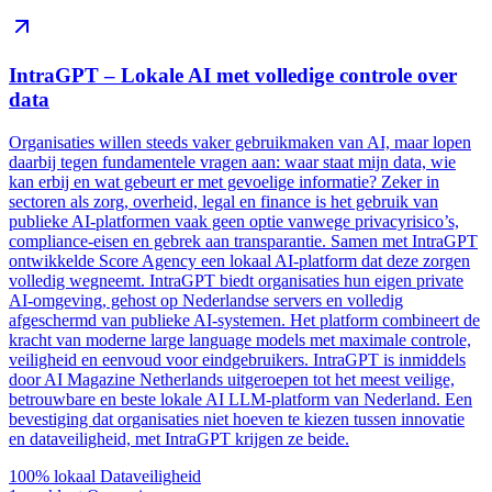
IntraGPT – Lokale AI met volledige controle over
data
Organisaties willen steeds vaker gebruikmaken van AI, maar lopen
daarbij tegen fundamentele vragen aan: waar staat mijn data, wie
kan erbij en wat gebeurt er met gevoelige informatie? Zeker in
sectoren als zorg, overheid, legal en finance is het gebruik van
publieke AI-platformen vaak geen optie vanwege privacyrisico’s,
compliance-eisen en gebrek aan transparantie. Samen met IntraGPT
ontwikkelde Score Agency een lokaal AI-platform dat deze zorgen
volledig wegneemt. IntraGPT biedt organisaties hun eigen private
AI-omgeving, gehost op Nederlandse servers en volledig
afgeschermd van publieke AI-systemen. Het platform combineert de
kracht van moderne large language models met maximale controle,
veiligheid en eenvoud voor eindgebruikers. IntraGPT is inmiddels
door AI Magazine Netherlands uitgeroepen tot het meest veilige,
betrouwbare en beste lokale AI LLM-platform van Nederland. Een
bevestiging dat organisaties niet hoeven te kiezen tussen innovatie
en dataveiligheid, met IntraGPT krijgen ze beide.
100% lokaal
Dataveiligheid