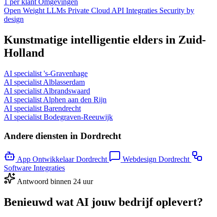
1 per klant
Omgevingen
Open Weight LLMs
Private Cloud
API Integraties
Security by
design
Kunstmatige intelligentie elders in Zuid-
Holland
AI specialist 's-Gravenhage
AI specialist Alblasserdam
AI specialist Albrandswaard
AI specialist Alphen aan den Rijn
AI specialist Barendrecht
AI specialist Bodegraven-Reeuwijk
Andere diensten in Dordrecht
App Ontwikkelaar Dordrecht
Webdesign Dordrecht
Software Integraties
Antwoord binnen 24 uur
Benieuwd wat AI jouw bedrijf oplevert?