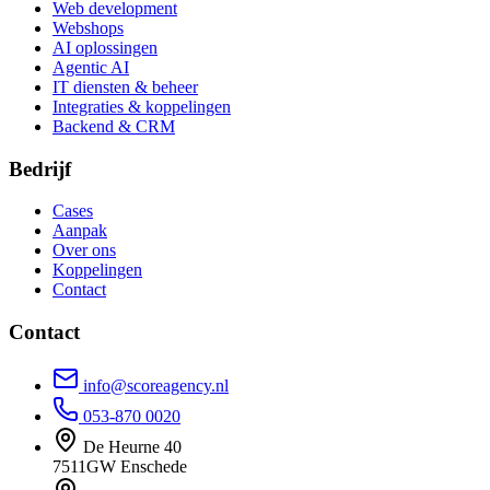
Web development
Webshops
AI oplossingen
Agentic AI
IT diensten & beheer
Integraties & koppelingen
Backend & CRM
Bedrijf
Cases
Aanpak
Over ons
Koppelingen
Contact
Contact
info@scoreagency.nl
053-870 0020
De Heurne 40
7511GW Enschede