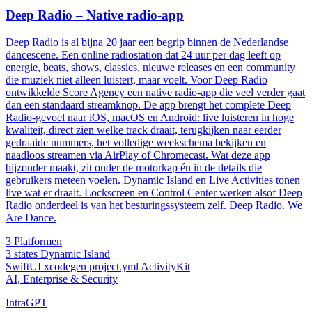
Deep Radio – Native radio-app
Deep Radio is al bijna 20 jaar een begrip binnen de Nederlandse
dancescene. Een online radiostation dat 24 uur per dag leeft op
energie, beats, shows, classics, nieuwe releases en een community
die muziek niet alleen luistert, maar voelt. Voor Deep Radio
ontwikkelde Score Agency een native radio-app die veel verder gaat
dan een standaard streamknop. De app brengt het complete Deep
Radio-gevoel naar iOS, macOS en Android: live luisteren in hoge
kwaliteit, direct zien welke track draait, terugkijken naar eerder
gedraaide nummers, het volledige weekschema bekijken en
naadloos streamen via AirPlay of Chromecast. Wat deze app
bijzonder maakt, zit onder de motorkap én in de details die
gebruikers meteen voelen. Dynamic Island en Live Activities tonen
live wat er draait. Lockscreen en Control Center werken alsof Deep
Radio onderdeel is van het besturingssysteem zelf. Deep Radio. We
Are Dance.
3
Platformen
3 states
Dynamic Island
SwiftUI
xcodegen
project.yml
ActivityKit
AI, Enterprise & Security
IntraGPT