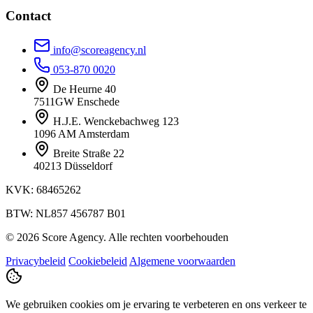
Contact
info@scoreagency.nl
053-870 0020
De Heurne 40
7511GW Enschede
H.J.E. Wenckebachweg 123
1096 AM Amsterdam
Breite Straße 22
40213 Düsseldorf
KVK: 68465262
BTW: NL857 456787 B01
© 2026 Score Agency. Alle rechten voorbehouden
Privacybeleid
Cookiebeleid
Algemene voorwaarden
We gebruiken cookies om je ervaring te verbeteren en ons verkeer te