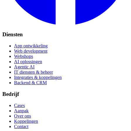
Diensten
App ontwikkeling
Web development
Webshops
AI oplossingen
Agentic AI
IT diensten & beheer
Integraties & koppelingen
Backend & CRM
Bedrijf
Cases
Aanpak
Over ons
Koppelingen
Contact