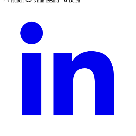
Ruben
3 min leestijd
Delen