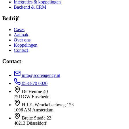
Integraties & koppelingen
Backend & CRM
Bedrijf
Cases
Aanpak
Over ons
Koppelingen
Contact
Contact
info@scoreagency.nl
053-870 0020
De Heurne 40
7511GW Enschede
H.J.E. Wenckebachweg 123
1096 AM Amsterdam
Breite Straße 22
40213 Düsseldorf