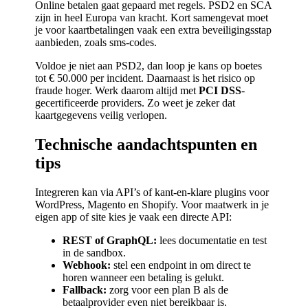
Online betalen gaat gepaard met regels. PSD2 en SCA
zijn in heel Europa van kracht. Kort samengevat moet
je voor kaartbetalingen vaak een extra beveiligingsstap
aanbieden, zoals sms-codes.
Voldoe je niet aan PSD2, dan loop je kans op boetes
tot € 50.000 per incident. Daarnaast is het risico op
fraude hoger. Werk daarom altijd met
PCI DSS
-
gecertificeerde providers. Zo weet je zeker dat
kaartgegevens veilig verlopen.
Technische aandachtspunten en
tips
Integreren kan via API’s of kant-en-klare plugins voor
WordPress, Magento en Shopify. Voor maatwerk in je
eigen app of site kies je vaak een directe API:
REST of GraphQL:
lees documentatie en test
in de sandbox.
Webhook:
stel een endpoint in om direct te
horen wanneer een betaling is gelukt.
Fallback:
zorg voor een plan B als de
betaalprovider even niet bereikbaar is.